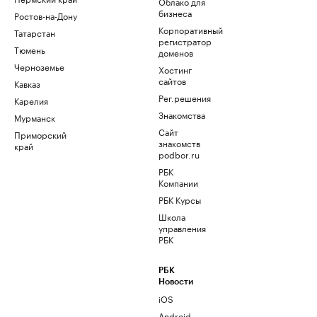
Облако для
бизнеса
Ростов-на-Дону
Корпоративный
Татарстан
регистратор
Тюмень
доменов
Черноземье
Хостинг
сайтов
Кавказ
Рег.решения
Карелия
Знакомства
Мурманск
Сайт
Приморский
знакомств
край
podbor.ru
РБК
Компании
РБК Курсы
Школа
управления
РБК
РБК
Новости
iOS
Android