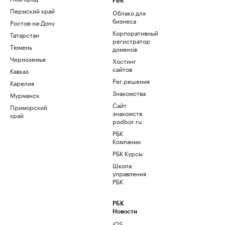
РБК
Пермский край
Облако для
бизнеса
Ростов-на-Дону
Корпоративный
Татарстан
регистратор
Тюмень
доменов
Черноземье
Хостинг
сайтов
Кавказ
Рег.решения
Карелия
Знакомства
Мурманск
Сайт
Приморский
знакомств
край
podbor.ru
РБК
Компании
РБК Курсы
Школа
управления
РБК
РБК
Новости
iOS