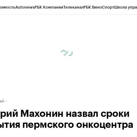
жимость
Autonews
РБК Компании
Телеканал
РБК Вино
Спорт
Школа упра
д
Стиль
Крипто
РБК Бизнес-среда
Дискуссионный клуб
Исследования
К
рагентов
Политика
Экономика
Бизнес
Технологии и медиа
Финансы
Рын
ай
рий Махонин назвал сроки
ытия пермского онкоцентра