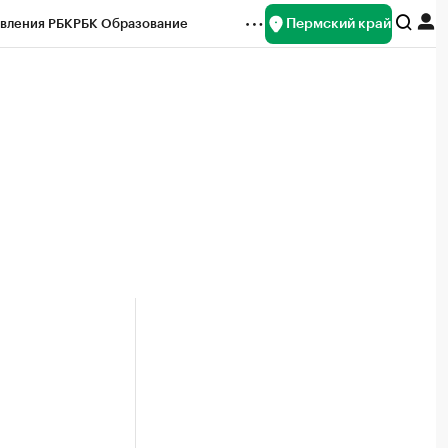
Пермский край
вления РБК
РБК Образование
редитные рейтинги
Франшизы
Газета
ок наличной валюты