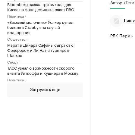
Авторы
Теги
Bloomberg назвал три выхода для
Киева на фоне дефицита ракет ПВО
Политика
«Веселый молочник» Уолкер купил
Шишки
билеты в Стамбул на случай
выдворения
РБК Пермь
Общество
Марат и Динара Сафины сыграют с
Федерером и Ли На на турнире в
Шанхае
Спорт
ТАСС узнал о возможности скорого
визита Уиткоффа и Кушнера в Москву
Политика
Загрузить еще