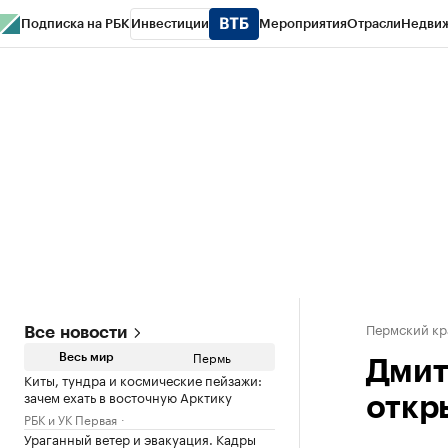
Подписка на РБК
Инвестиции
Мероприятия
Отрасли
Недви
РБК Курсы
РБК Life
Тренды
Визионеры
Национальные проекты
Горо
Спецпроекты СПб
Конференции СПб
Спецпроекты
Проверка конт
Пермский кр
Все новости
Пермь
Весь мир
Дмит
Киты, тундра и космические пейзажи:
зачем ехать в восточную Арктику
откр
РБК и УК Первая
Ураганный ветер и эвакуация. Кадры