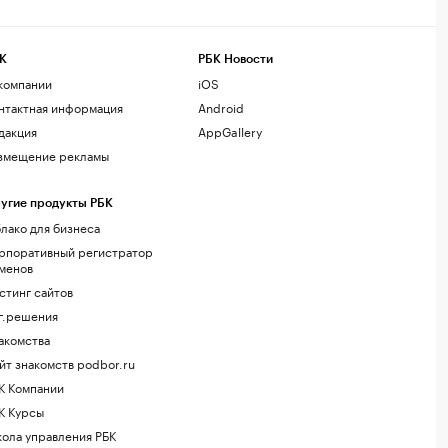
К
РБК Новости
компании
iOS
нтактная информация
Android
дакция
AppGallery
змещение рекламы
угие продукты РБК
лако для бизнеса
рпоративный регистратор
менов
стинг сайтов
г.решения
акомства
йт знакомств podbor.ru
К Компании
К Курсы
ола управления РБК