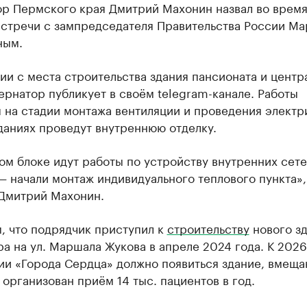
ор Пермского края Дмитрий Махонин назвал во врем
встречи с зампредседателя Правительства России Ма
ным.
и с места строительства здания пансионата и центр
ернатор публикует в своём telegram-канале. Работы
 на стадии монтажа вентиляции и проведения электр
даниях проведут внутреннюю отделку.
ом блоке идут работы по устройству внутренних сете
 начали монтаж индивидуального теплового пункта»
 Дмитрий Махонин.
, что подрядчик приступил к
строительству
нового з
а на ул. Маршала Жукова в апреле 2024 года. К 2026
ии «Города Сердца» должно появиться здание, вмещ
 организован приём 14 тыс. пациентов в год.