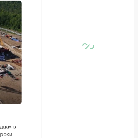
дца» в
сроки