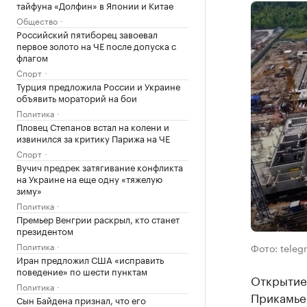
тайфуна «Долфин» в Японии и Китае
Общество
Российский пятиборец завоевал
первое золото на ЧЕ после допуска с
флагом
Спорт
Турция предложила России и Украине
объявить мораторий на бои
Политика
Пловец Степанов встал на колени и
извинился за критику Парижа на ЧЕ
Спорт
Вучич предрек затягивание конфликта
на Украине на еще одну «тяжелую
зиму»
Политика
Премьер Венгрии раскрыл, кто станет
президентом
Политика
Фото: tele
Иран предложил США «исправить
поведение» по шести пунктам
Открытие
Политика
Прикамье 
Сын Байдена признал, что его