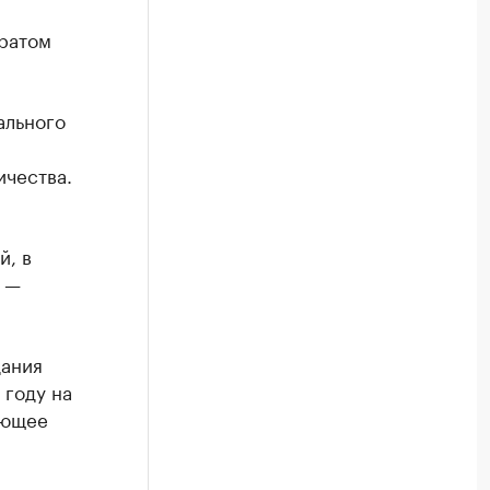
я
ратом
ального
ичества.
й, в
, —
дания
 году на
ающее