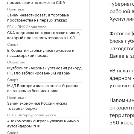
помилование не помогло США
губернат
Политика
рабочей 
Зачем инвестировать в торговые
Хуснулли
пространства на первых этажах
РБК и ПИК Серия плюс
Фотографи
СКА подписал контракт с защитником,
который провел пять сезонов в НХЛ
блока губ
Спорт
находятся
В Хорватии столкнулись грузовой и
Далее в з
пассажирский поезда
Общество
Футболист «Акрона» установил рекорд
«В палатн
РПЛ по заблокированным ударам
ядерном —
Спорт
уточняет
МИД Болгарии вызвал посла Украины
из-за взрыва беспилотника
Политика
Напомним
Зачем экономике России нужна
онкоцентр
товарная биржа
территор
РБК и Петербургская Биржа
«Локомотив» сыграл нулевую ничью с
560 коек,
аутсайдером РПЛ
Спорт