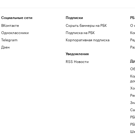
Социальные сети
Подписки
РБ
ВКонтакте
Скрыть баннеры на РБК
О 
Одноклассники
Подписка на РБК
Ко
Telegram
Корпоративная подписка
Ре
Дзен
Ра
Уведомления
RSS Новости
Др
Об
Ко
до
Хо
Ре
Зн
Са
РБ
РБ
Шк