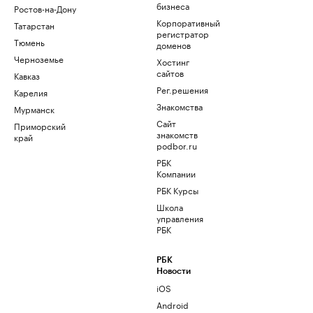
бизнеса
Ростов-на-Дону
Корпоративный
Татарстан
регистратор
Тюмень
доменов
Черноземье
Хостинг
сайтов
Кавказ
Рег.решения
Карелия
Знакомства
Мурманск
Сайт
Приморский
знакомств
край
podbor.ru
РБК
Компании
РБК Курсы
Школа
управления
РБК
РБК
Новости
iOS
Android