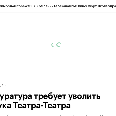
жимость
Autonews
РБК Компании
Телеканал
РБК Вино
Спорт
Школа упра
д
Стиль
Крипто
РБК Бизнес-среда
Дискуссионный клуб
Исследования
К
рагентов
Политика
Экономика
Бизнес
Технологии и медиа
Финансы
Рын
ай
уратура требует уволить
ука Театра-Театра
а добивается увольнения худрука Театра-Театра Бориса Мильгра