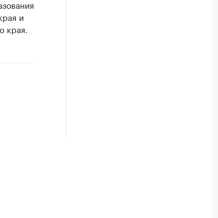
азования
края и
о края.