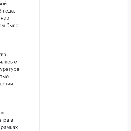
вой
 года,
ении
ом было
тва
илась с
куратура
ятые
дении
ла
тра в
 рамках