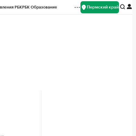
Пермский край
вления РБК
РБК Образование
редитные рейтинги
Франшизы
Газета
ок наличной валюты
ма