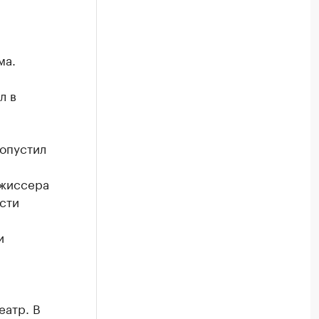
ма.
л в
допустил
ежиссера
сти
и
еатр. В