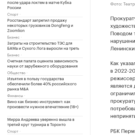
после удара локтем в матче Кубка
Фото: Театр
России
Спорт
Прокурату
Росстандарт запретил продажу
художест
некоторых грузовиков Dongfeng и
Zoomlion
Поводом 
Бизнес
нарушени
Затраты на строительство ТЭС для
Ленински
БАМа и Сухого Лога выросли на треть
Бизнес
Счетная палата оценила зависимость
Как указа
науки от зарубежного оборудования
в 2022-20
Общество
режиссер
Изъятия в пользу государства
обеспечили более 40% российского
является 
рынка M&A
ограничи
Финансы
прокурат
Вино как бизнес-инструмент: как
произвести нужное впечатление (18+)
потребов
непринят
Мирра Андреева уверенно вышла в
третий круг турнира в Торонто
РБК Пермь
Спорт