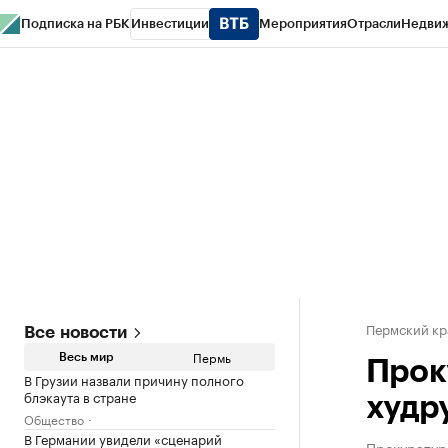
Подписка на РБК
Инвестиции
Мероприятия
Отрасли
Недви
РБК Курсы
РБК Life
Тренды
Визионеры
Национальные проекты
Горо
Спецпроекты СПб
Конференции СПб
Спецпроекты
Проверка конт
Пермский кр
Все новости
Пермь
Весь мир
Прок
В Грузии назвали причину полного
блэкаута в стране
худр
Общество
В Германии увидели «сценарий
Прокуратур