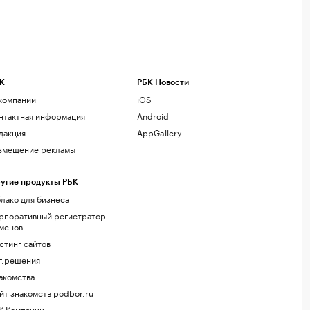
К
РБК Новости
компании
iOS
нтактная информация
Android
дакция
AppGallery
змещение рекламы
угие продукты РБК
лако для бизнеса
рпоративный регистратор
менов
стинг сайтов
г.решения
акомства
йт знакомств podbor.ru
К Компании