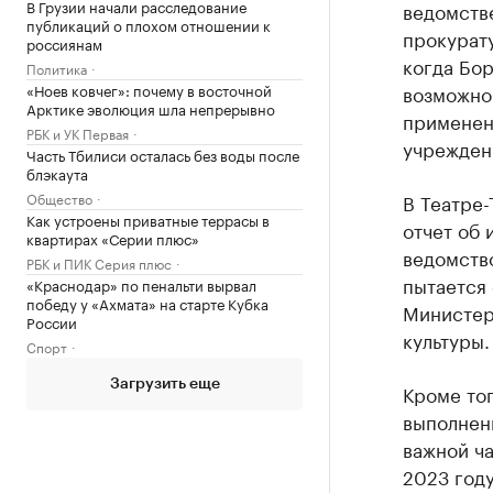
В Грузии начали расследование
ведомстве
публикаций о плохом отношении к
прокурату
россиянам
когда Бо
Политика
возможно
«Ноев ковчег»: почему в восточной
Арктике эволюция шла непрерывно
применен
РБК и УК Первая
учреждени
Часть Тбилиси осталась без воды после
блэкаута
В Театре-
Общество
Как устроены приватные террасы в
отчет об 
квартирах «Серии плюс»
ведомство
РБК и ПИК Серия плюс
пытается
«Краснодар» по пенальти вырвал
победу у «Ахмата» на старте Кубка
Министер
России
культуры.
Спорт
Загрузить еще
Кроме тог
выполненн
важной ча
2023 году