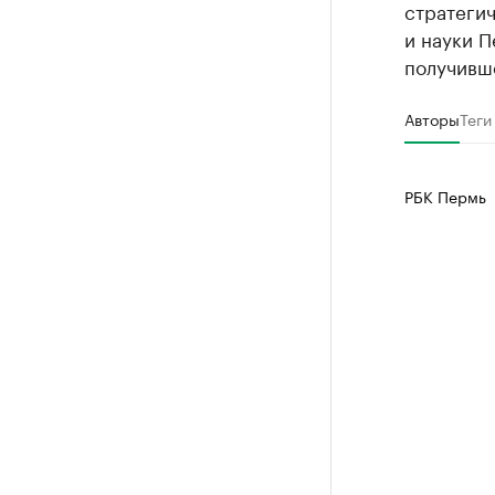
стратеги
и науки 
получивш
Авторы
Теги
РБК Пермь