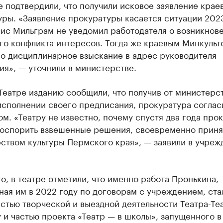
 подтвердили, что получили исковое заявление крае
ры. «Заявление прокуратуры касается ситуации 2023
рис Мильграм не уведомил работодателя о возникнов
го конфликта интересов. Тогда же краевым Минкульт
о дисциплинарное взыскание в адрес руководителя
я», — уточнили в министерстве.
Театре изданию сообщили, что получив от министерс
исполнении своего предписания, прокуратура соглас
м. «Театру не известно, почему спустя два года про
 оспорить взвешенные решения, своевременно прин
ством культуры Пермского края», — заявили в учреж
о, в театре отметили, что именно работа Пронькина,
ая им в 2022 году по договорам с учреждением, ста
стью творческой и выездной деятельности Театра-Теа
 и частью проекта «Театр — в школы», запущенного в