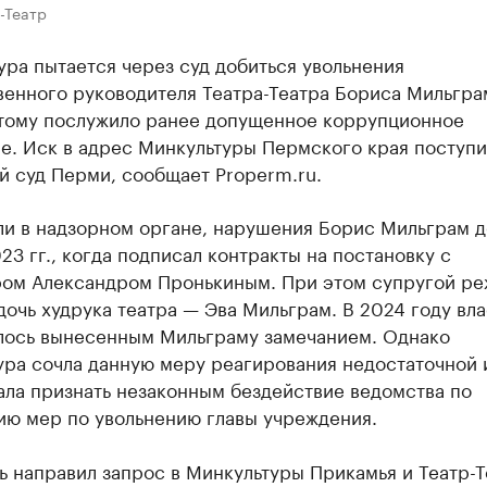
-Театр
ра пытается через суд добиться увольнения
венного руководителя Театра-Театра Бориса Мильгра
тому послужило ранее допущенное коррупционное
е. Иск в адрес Минкультуры Пермского края поступи
й суд Перми, сообщает Properm.ru.
ли в надзорном органе, нарушения Борис Мильграм 
23 гг., когда подписал контракты на постановку с
ом Александром Пронькиным. При этом супругой р
дочь худрука театра — Эва Мильграм. В 2024 году вла
лось вынесенным Мильграму замечанием. Однако
ура сочла данную меру реагирования недостаточной 
ала признать незаконным бездействие ведомства по
ию мер по увольнению главы учреждения.
 направил запрос в Минкультуры Прикамья и Театр-Т