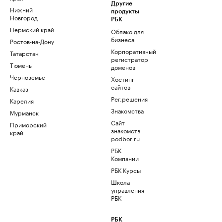
Другие
Нижний
продукты
Новгород
РБК
Пермский край
Облако для
бизнеса
Ростов-на-Дону
Корпоративный
Татарстан
регистратор
Тюмень
доменов
Черноземье
Хостинг
сайтов
Кавказ
Рег.решения
Карелия
Знакомства
Мурманск
Сайт
Приморский
знакомств
край
podbor.ru
РБК
Компании
РБК Курсы
Школа
управления
РБК
РБК