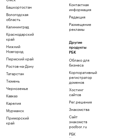
Контактная
Башкортостан
информация
Вологодская
Редакция
область
Размещение
Калининград
рекламы
Краснодарский
край
Другие
Нижний
продукты
Новгород
РБК
Пермский край
Облако для
бизнеса
Ростов-на-Дону
Корпоративный
Татарстан
регистратор
Тюмень
доменов
Черноземье
Хостинг
сайтов
Кавказ
Рег.решения
Карелия
Знакомства
Мурманск
Сайт
Приморский
знакомств
край
podbor.ru
РБК