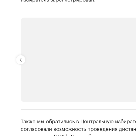
РБК Компании
Также мы обратились в Центральную избират
Крупнейшие производители и продав
согласовали возможность проведения диста
голосования (ДЭГ). Наш избиратель уже при
Ознакомьтесь с информацией в каталоге