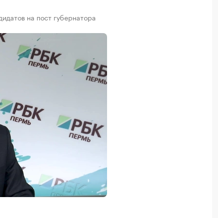
идатов на пост губернатора