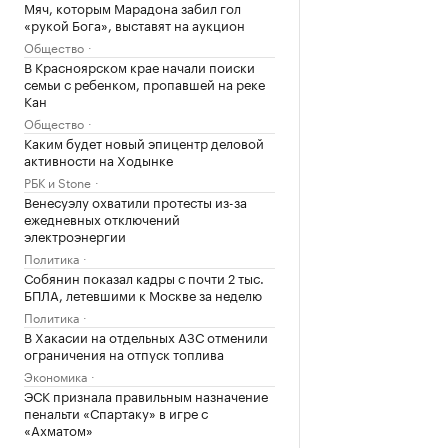
Мяч, которым Марадона забил гол
«рукой Бога», выставят на аукцион
Общество
В Красноярском крае начали поиски
семьи с ребенком, пропавшей на реке
Кан
Общество
Каким будет новый эпицентр деловой
активности на Ходынке
РБК и Stone
Венесуэлу охватили протесты из-за
ежедневных отключений
электроэнергии
Политика
Собянин показал кадры с почти 2 тыс.
БПЛА, летевшими к Москве за неделю
Политика
В Хакасии на отдельных АЗС отменили
ограничения на отпуск топлива
Экономика
ЭСК признала правильным назначение
пенальти «Спартаку» в игре с
«Ахматом»