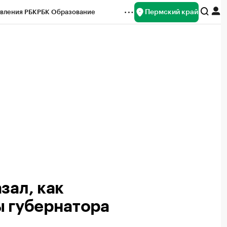
Пермский край
вления РБК
РБК Образование
редитные рейтинги
Франшизы
Газета
ок наличной валюты
зал, как
ы губернатора