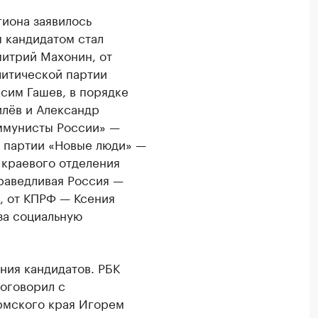
иона заявилось
 кандидатом стал
итрий Махонин, от
литической партии
ксим Гашев, в порядке
илёв и Александр
оммунисты России» —
я партии «Новые люди» —
 краевого отделения
раведливая Россия —
, от КПРФ — Ксения
за социальную
ния кандидатов. РБК
оговорил с
рмского края Игорем