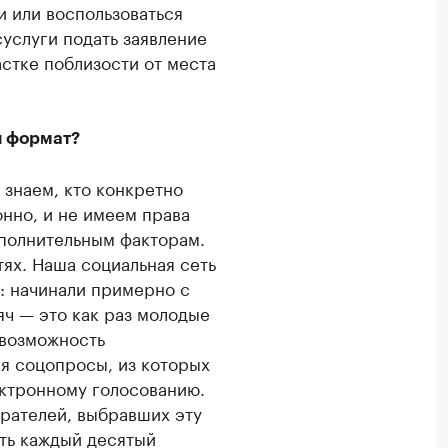
и или воспользоваться
услуги подать заявление
стке поблизости от места
й формат?
 знаем, кто конкретно
нно, и не имеем права
ополнительным факторам.
ях. Наша социальная сеть
: начинали примерно с
яч — это как раз молодые
 возможность
ся соцопросы, из которых
ектронному голосованию.
ирателей, выбравших эту
сть каждый десятый