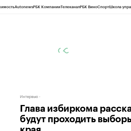
жимость
Autonews
РБК Компании
Телеканал
РБК Вино
Спорт
Школа упра
д
Стиль
Крипто
РБК Бизнес-среда
Дискуссионный клуб
Исследования
К
рагентов
Политика
Экономика
Бизнес
Технологии и медиа
Финансы
Рын
Интервью
Глава избиркома расска
будут проходить выбор
края