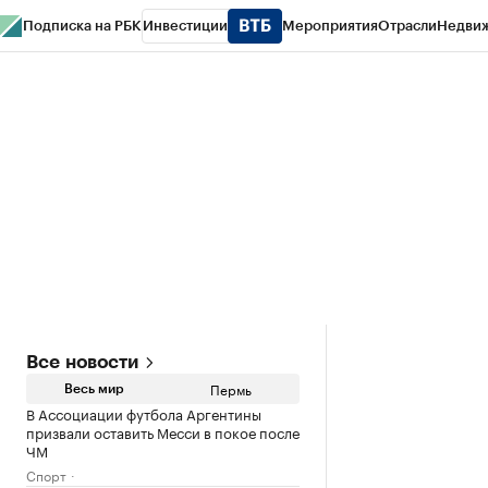
Подписка на РБК
Инвестиции
Мероприятия
Отрасли
Недви
РБК Курсы
РБК Life
Тренды
Визионеры
Национальные проекты
Горо
Спецпроекты СПб
Конференции СПб
Спецпроекты
Проверка конт
Все новости
Пермь
Весь мир
В Ассоциации футбола Аргентины
призвали оставить Месси в покое после
ЧМ
Спорт