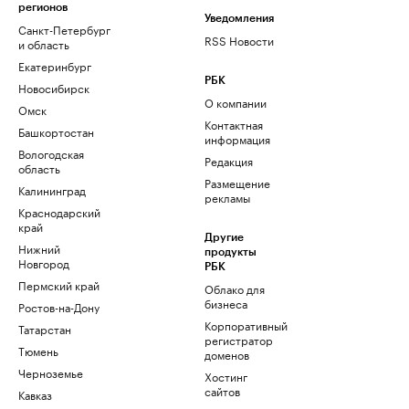
регионов
Уведомления
Санкт-Петербург
RSS Новости
и область
Екатеринбург
РБК
Новосибирск
О компании
Омск
Контактная
Башкортостан
информация
Вологодская
Редакция
область
Размещение
Калининград
рекламы
Краснодарский
край
Другие
Нижний
продукты
Новгород
РБК
Пермский край
Облако для
бизнеса
Ростов-на-Дону
Корпоративный
Татарстан
регистратор
Тюмень
доменов
Черноземье
Хостинг
сайтов
Кавказ