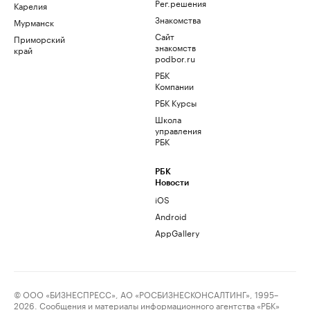
Рег.решения
Карелия
Знакомства
Мурманск
Сайт
Приморский
знакомств
край
podbor.ru
РБК
Компании
РБК Курсы
Школа
управления
РБК
РБК
Новости
iOS
Android
AppGallery
© ООО «БИЗНЕСПРЕСС», АО «РОСБИЗНЕСКОНСАЛТИНГ», 1995–
2026. Сообщения и материалы информационного агентства «РБК»