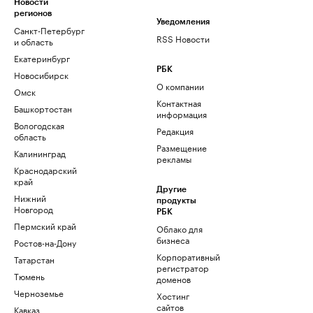
Новости
регионов
Уведомления
Санкт-Петербург
RSS Новости
и область
Екатеринбург
РБК
Новосибирск
О компании
Омск
Контактная
Башкортостан
информация
Вологодская
Редакция
область
Размещение
Калининград
рекламы
Краснодарский
край
Другие
Нижний
продукты
Новгород
РБК
Пермский край
Облако для
бизнеса
Ростов-на-Дону
Корпоративный
Татарстан
регистратор
Тюмень
доменов
Черноземье
Хостинг
сайтов
Кавказ