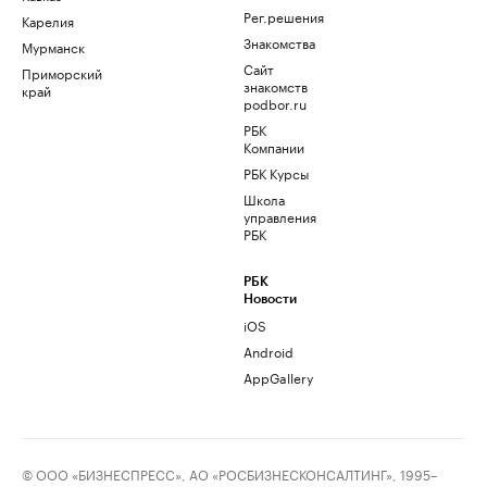
Рег.решения
Карелия
Знакомства
Мурманск
Сайт
Приморский
знакомств
край
podbor.ru
РБК
Компании
РБК Курсы
Школа
управления
РБК
РБК
Новости
iOS
Android
AppGallery
© ООО «БИЗНЕСПРЕСС», АО «РОСБИЗНЕСКОНСАЛТИНГ», 1995–