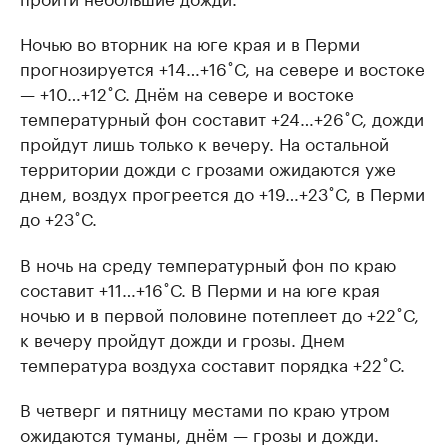
Ночью во вторник на юге края и в Перми
прогнозируется +14…+16˚С, на севере и востоке
— +10…+12˚С. Днём на севере и востоке
температурный фон составит +24…+26˚С, дожди
пройдут лишь только к вечеру. На остальной
территории дожди с грозами ожидаются уже
днем, воздух прогреется до +19…+23˚С, в Перми
до +23˚С.
В ночь на среду температурный фон по краю
составит +11…+16˚С. В Перми и на юге края
ночью и в первой половине потеплеет до +22˚С,
к вечеру пройдут дожди и грозы. Днем
температура воздуха составит порядка +22˚С.
В четверг и пятницу местами по краю утром
ожидаются туманы, днём — грозы и дожди.