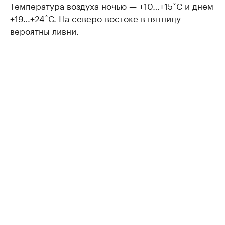
Температура воздуха ночью — +10…+15˚С и днем
+19…+24˚С. На северо-востоке в пятницу
вероятны ливни.