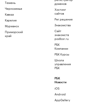
Тюмень
доменов
Черноземье
Хостинг
сайтов
Кавказ
Рег.решения
Карелия
Знакомства
Мурманск
Сайт
Приморский
знакомств
край
podbor.ru
РБК
Компании
РБК Курсы
Школа
управления
РБК
РБК
Новости
iOS
Android
AppGallery