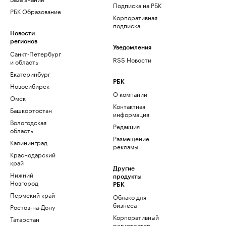
Подписка на РБК
РБК Образование
Корпоративная
подписка
Новости
регионов
Уведомления
Санкт-Петербург
RSS Новости
и область
Екатеринбург
РБК
Новосибирск
О компании
Омск
Контактная
Башкортостан
информация
Вологодская
Редакция
область
Размещение
Калининград
рекламы
Краснодарский
край
Другие
Нижний
продукты
Новгород
РБК
Пермский край
Облако для
бизнеса
Ростов-на-Дону
Корпоративный
Татарстан
регистратор