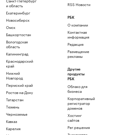
Санкт-Петербург
RSS Новости
и область
Екатеринбург
РБК
Новосибирск
О компании
Омск
Контактная
Башкортостан
информация
Вологодская
Редакция
область
Размещение
Калининград
рекламы
Краснодарский
край
Другие
Нижний
продукты
Новгород
РБК
Пермский край
Облако для
бизнеса
Ростов-на-Дону
Корпоративный
Татарстан
регистратор
Тюмень
доменов
Черноземье
Хостинг
сайтов
Кавказ
Рег.решения
Карелия
Знакомства