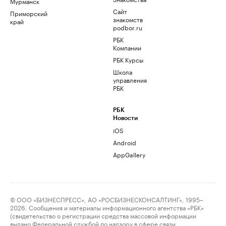
Мурманск
Сайт
Приморский
знакомств
край
podbor.ru
РБК
Компании
РБК Курсы
Школа
управления
РБК
РБК
Новости
iOS
Android
AppGallery
© ООО «БИЗНЕСПРЕСС», АО «РОСБИЗНЕСКОНСАЛТИНГ», 1995–
2026. Сообщения и материалы информационного агентства «РБК»
(свидетельство о регистрации средства массовой информации
выдано Федеральной службой по надзору в сфере связи,