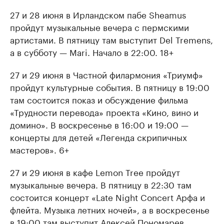
27 и 28 июня в Ирландском пабе Sheamus
РБК Компании
РБК Компании
пройдут музыкальные вечера с пермскими
Крупнейшие производители и
Страховые к
артистами. В пятницу там выступит Del Tremens,
продавцы медийной продукции
присутствую
а в субботу — Mari. Начало в 22:00. 18+
Ознакомьтесь с информацией в каталоге
Посмотрите в ката
27 и 29 июня в Частной филармония «Триумф»
пройдут культурные события. В пятницу в 19:00
там состоится показ и обсуждение фильма
«Трудности перевода» проекта «Кино, вино и
домино». В воскресенье в 16:00 и 19:00 —
концерты для детей «Легенда скрипичных
мастеров». 6+
27 и 29 июня в кафе Lemon Tree пройдут
музыкальные вечера. В пятницу в 22:30 там
состоится концерт «Late Night Concert Арфа и
флейта. Музыка летних ночей», а в воскресенье
в 19:00 там выступит Алексей Пономарев