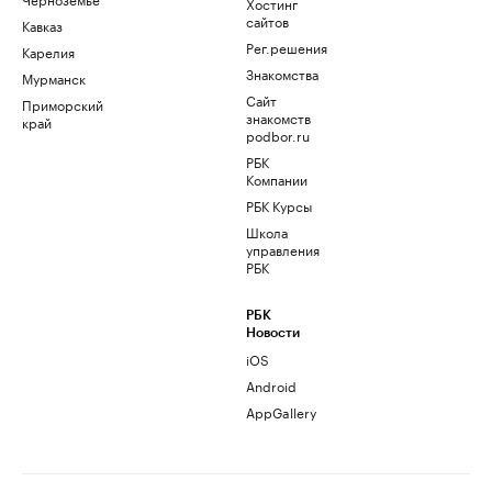
Хостинг
сайтов
Кавказ
Рег.решения
Карелия
Знакомства
Мурманск
Сайт
Приморский
знакомств
край
podbor.ru
РБК
Компании
РБК Курсы
Школа
управления
РБК
РБК
Новости
iOS
Android
AppGallery