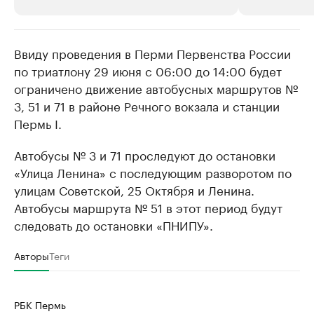
Ввиду проведения в Перми Первенства России
РБК Компании
РБК Компании
по триатлону 29 июня с 06:00 до 14:00 будет
Крупнейшие производители и
Страховые к
ограничено движение автобусных маршрутов №
продавцы медийной продукции
присутствую
3, 51 и 71 в районе Речного вокзала и станции
Ознакомьтесь с информацией в каталоге
Посмотрите в ката
Пермь I.
Автобусы № 3 и 71 проследуют до остановки
«Улица Ленина» с последующим разворотом по
улицам Советской, 25 Октября и Ленина.
Автобусы маршрута № 51 в этот период будут
следовать до остановки «ПНИПУ».
Авторы
Теги
РБК Пермь