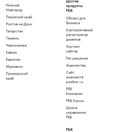
Другие
Нижний
продукты
Новгород
РБК
Пермский край
Облако для
бизнеса
Ростов-на-Дону
Корпоративный
Татарстан
регистратор
Тюмень
доменов
Черноземье
Хостинг
сайтов
Кавказ
Рег.решения
Карелия
Знакомства
Мурманск
Сайт
Приморский
знакомств
край
podbor.ru
РБК
Компании
РБК Курсы
Школа
управления
РБК
РБК