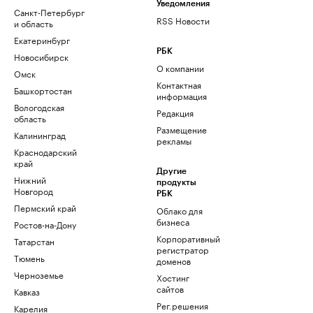
Уведомления
Санкт-Петербург
RSS Новости
и область
Екатеринбург
РБК
Новосибирск
О компании
Омск
Контактная
Башкортостан
информация
Вологодская
Редакция
область
Размещение
Калининград
рекламы
Краснодарский
край
Другие
Нижний
продукты
Новгород
РБК
Пермский край
Облако для
бизнеса
Ростов-на-Дону
Корпоративный
Татарстан
регистратор
Тюмень
доменов
Черноземье
Хостинг
сайтов
Кавказ
Рег.решения
Карелия