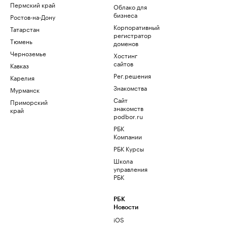
Пермский край
Облако для
бизнеса
Ростов-на-Дону
Корпоративный
Татарстан
регистратор
Тюмень
доменов
Черноземье
Хостинг
сайтов
Кавказ
Рег.решения
Карелия
Знакомства
Мурманск
Сайт
Приморский
знакомств
край
podbor.ru
РБК
Компании
РБК Курсы
Школа
управления
РБК
РБК
Новости
iOS