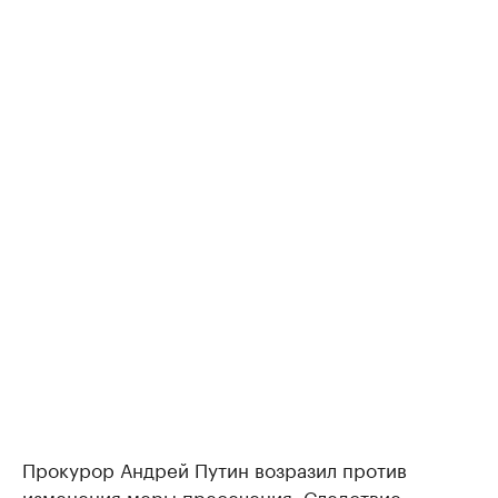
Прокурор Андрей Путин возразил против
изменения меры пресечения. Следствие