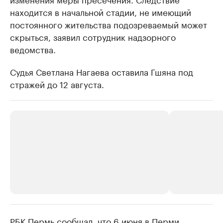
находится в начальной стадии, не имеющий
постоянного жительства подозреваемый может
скрыться, заявил сотрудник надзорного
ведомства.
Судья Светлана Нагаева оставила Гшяна под
стражей до 12 августа.
РБК Пермь сообщал, что 6 июня в Перми
РБК Компании
РБК Компании