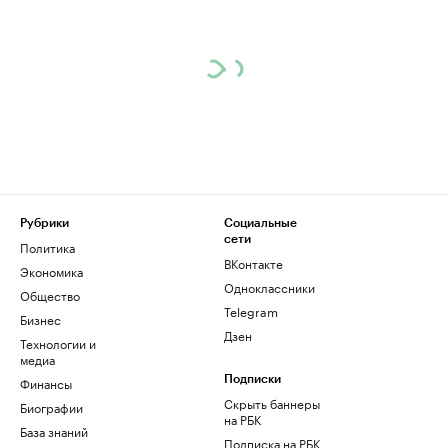
Рубрики
Социальные
сети
Политика
ВКонтакте
Экономика
Одноклассники
Общество
Telegram
Бизнес
Дзен
Технологии и
медиа
Финансы
Подписки
Скрыть баннеры
Биографии
на РБК
База знаний
Подписка на РБК