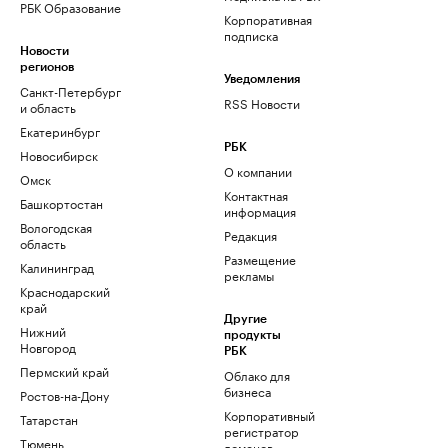
РБК Образование
Корпоративная
подписка
Новости
регионов
Уведомления
Санкт-Петербург
RSS Новости
и область
Екатеринбург
РБК
Новосибирск
О компании
Омск
Контактная
Башкортостан
информация
Вологодская
Редакция
область
Размещение
Калининград
рекламы
Краснодарский
край
Другие
Нижний
продукты
Новгород
РБК
Пермский край
Облако для
бизнеса
Ростов-на-Дону
Корпоративный
Татарстан
регистратор
Тюмень
доменов