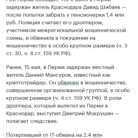
задержан житель Краснодара Давид Шибаев —
Крупнейшие производители и
Страховые к
после попытки забрать у пенсионерки 1,4 млн
продавцы медийной продукции
присутствую
руб. Полиция считает его дроппером,
Ознакомьтесь с информацией в каталоге
Посмотрите в ката
участником межрегиональной мошеннической
схемы, и обвинила в покушении на
мошенничество в особо крупном размере (ч. 3
ст. 30, ч. 4 ст. 159 УК РФ).
Ранее, 15 мая, в Перми задержан местный
житель Даниил Мансуров, известный как
криптотрейдер. Он
обвинен
в мошенничестве,
совершенном организованной группой, в особо
крупном размере (ч. 4 ст. 159 УК РФ). В роли
дроппера, который вылетел из Перми в
Краснодар, выступил Дмитрий Мокрушин —
полагает следствие.
Потерпевшей от IT-обмана на 2,4 млн