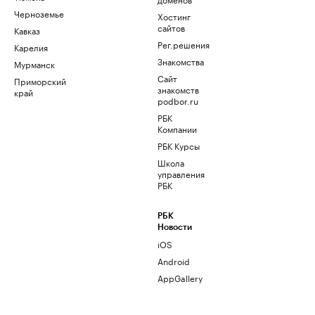
Черноземье
Хостинг
сайтов
Кавказ
Рег.решения
Карелия
Знакомства
Мурманск
Сайт
Приморский
знакомств
край
podbor.ru
РБК
Компании
РБК Курсы
Школа
управления
РБК
РБК
Новости
iOS
Android
AppGallery