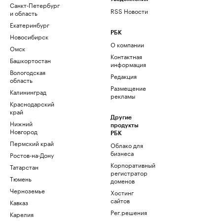
Санкт-Петербург
RSS Новости
и область
Екатеринбург
РБК
Новосибирск
О компании
Омск
Контактная
Башкортостан
информация
Вологодская
Редакция
область
Размещение
Калининград
рекламы
Краснодарский
край
Другие
Нижний
продукты
Новгород
РБК
Пермский край
Облако для
бизнеса
Ростов-на-Дону
Корпоративный
Татарстан
регистратор
Тюмень
доменов
Черноземье
Хостинг
сайтов
Кавказ
Рег.решения
Карелия