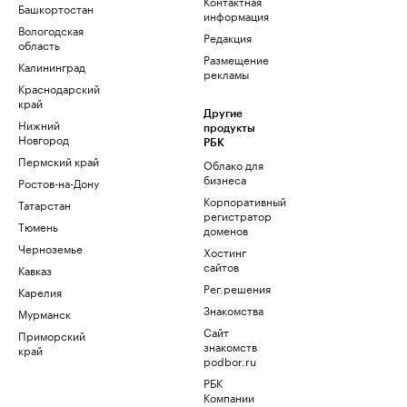
Контактная
Башкортостан
информация
Вологодская
Редакция
область
Размещение
Калининград
рекламы
Краснодарский
край
Другие
Нижний
продукты
Новгород
РБК
Пермский край
Облако для
бизнеса
Ростов-на-Дону
Корпоративный
Татарстан
регистратор
Тюмень
доменов
Черноземье
Хостинг
сайтов
Кавказ
Рег.решения
Карелия
Знакомства
Мурманск
Сайт
Приморский
знакомств
край
podbor.ru
РБК
Компании