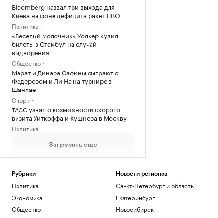
Bloomberg назвал три выхода для
Киева на фоне дефицита ракет ПВО
Политика
«Веселый молочник» Уолкер купил
билеты в Стамбул на случай
выдворения
Общество
Марат и Динара Сафины сыграют с
Федерером и Ли На на турнире в
Шанхае
Спорт
ТАСС узнал о возможности скорого
визита Уиткоффа и Кушнера в Москву
Политика
Загрузить еще
Рубрики
Новости регионов
Политика
Санкт-Петербург и область
Экономика
Екатеринбург
Общество
Новосибирск