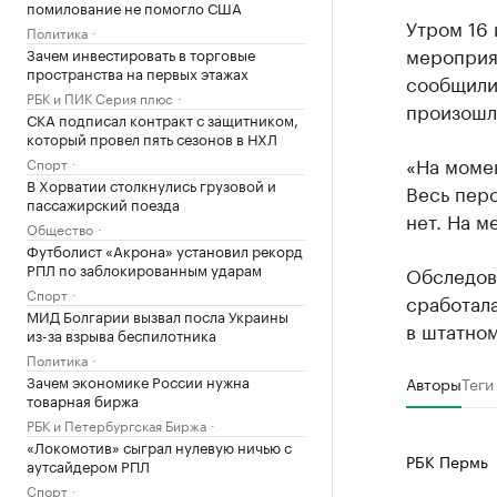
помилование не помогло США
Утром 16 
Политика
мероприя
Зачем инвестировать в торговые
пространства на первых этажах
сообщили
РБК и ПИК Серия плюс
произошло
СКА подписал контракт с защитником,
который провел пять сезонов в НХЛ
«На момен
Спорт
В Хорватии столкнулись грузовой и
Весь перс
пассажирский поезда
нет. На 
Общество
Футболист «Акрона» установил рекорд
РПЛ по заблокированным ударам
Обследов
Спорт
сработала
МИД Болгарии вызвал посла Украины
в штатно
из-за взрыва беспилотника
Политика
Зачем экономике России нужна
Авторы
Теги
товарная биржа
РБК и Петербургская Биржа
«Локомотив» сыграл нулевую ничью с
РБК Пермь
аутсайдером РПЛ
Спорт