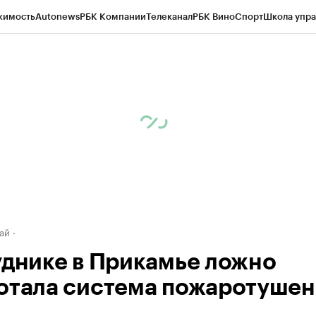
жимость
Autonews
РБК Компании
Телеканал
РБК Вино
Спорт
Школа упра
д
Стиль
Крипто
РБК Бизнес-среда
Дискуссионный клуб
Исследования
К
рагентов
Политика
Экономика
Бизнес
Технологии и медиа
Финансы
Рын
ай
уднике в Прикамье ложно
отала система пожаротушен