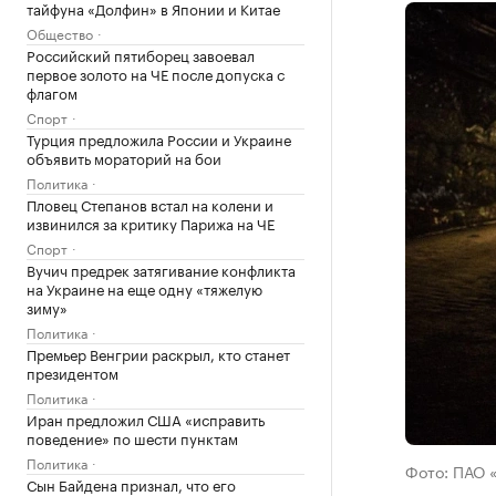
тайфуна «Долфин» в Японии и Китае
Общество
Российский пятиборец завоевал
первое золото на ЧЕ после допуска с
флагом
Спорт
Турция предложила России и Украине
объявить мораторий на бои
Политика
Пловец Степанов встал на колени и
извинился за критику Парижа на ЧЕ
Спорт
Вучич предрек затягивание конфликта
на Украине на еще одну «тяжелую
зиму»
Политика
Премьер Венгрии раскрыл, кто станет
президентом
Политика
Иран предложил США «исправить
поведение» по шести пунктам
Политика
Фото: ПАО 
Сын Байдена признал, что его