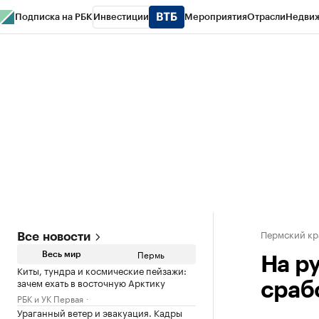
Подписка на РБК
Инвестиции
Мероприятия
Отрасли
Недви
РБК Курсы
РБК Life
Тренды
Визионеры
Национальные проекты
Горо
Спецпроекты СПб
Конференции СПб
Спецпроекты
Проверка конт
Пермский кр
Все новости
Пермь
Весь мир
На р
Киты, тундра и космические пейзажи:
зачем ехать в восточную Арктику
сраб
РБК и УК Первая
Ураганный ветер и эвакуация. Кадры