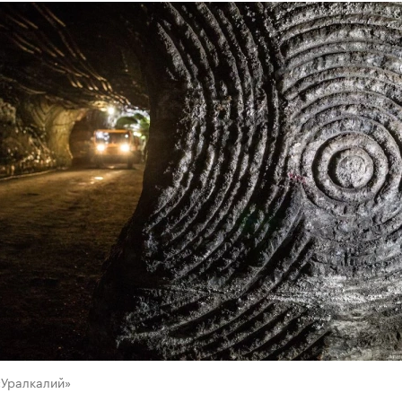
«Уралкалий»