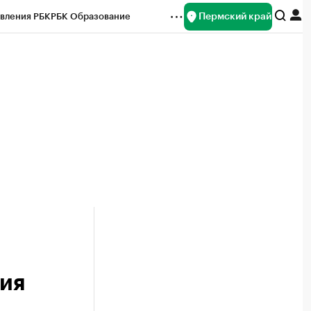
Пермский край
вления РБК
РБК Образование
редитные рейтинги
Франшизы
Газета
ок наличной валюты
ия