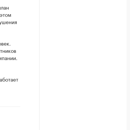
план
 этом
тушения
век.
отников
мпании.
аботает