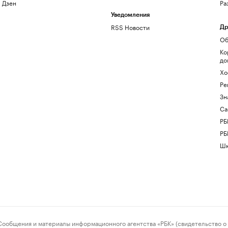
Дзен
Ра
Уведомления
RSS Новости
Др
Об
Ко
до
Хо
Ре
Зн
Са
РБ
РБ
Шк
ения и материалы информационного агентства «РБК» (свидетельство о 