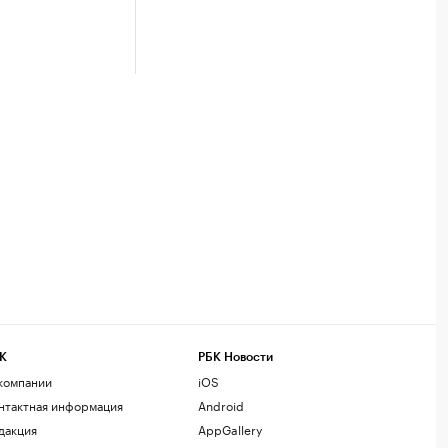
К
РБК Новости
компании
iOS
нтактная информация
Android
дакция
AppGallery