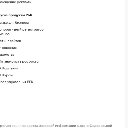
змещение рекламы
угие продукты РБК
лако для бизнеса
рпоративный регистратор
менов
стинг сайтов
г.решения
акомства
йт знакомств podbor.ru
К Компании
К Курсы
ола управления РБК
регистрации средства массовой информации выдано Федеральной