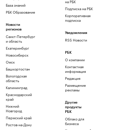
на РБК
База знаний
Подписка на РБК
РБК Образование
Корпоративная
подписка
Новости
регионов
Уведомления
Санкт-Петербург
RSS Новости
и область
Екатеринбург
РБК
Новосибирск
О компании
Омск
Контактная
Башкортостан
информация
Вологодская
Редакция
область
Размещение
Калининград
рекламы
Краснодарский
край
Другие
Нижний
продукты
Новгород
РБК
Пермский край
Облако для
бизнеса
Ростов-на-Дону