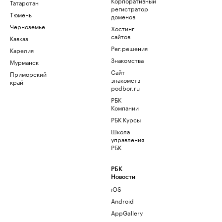
Корпоративный
Татарстан
регистратор
Тюмень
доменов
Черноземье
Хостинг
сайтов
Кавказ
Рег.решения
Карелия
Знакомства
Мурманск
Сайт
Приморский
знакомств
край
podbor.ru
РБК
Компании
РБК Курсы
Школа
управления
РБК
РБК
Новости
iOS
Android
AppGallery