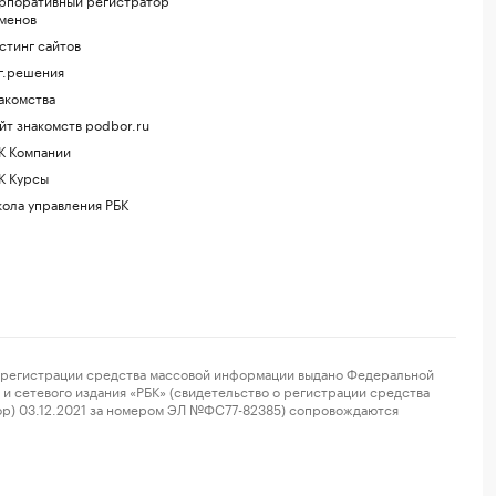
менов
стинг сайтов
г.решения
акомства
йт знакомств podbor.ru
К Компании
К Курсы
ола управления РБК
регистрации средства массовой информации выдано Федеральной
и сетевого издания «РБК» (свидетельство о регистрации средства
ор) 03.12.2021 за номером ЭЛ №ФС77-82385) сопровождаются