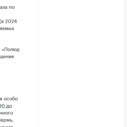
аза по
(в 2024
няемых
а «Полюд
ещение
я особо
00 до
чного
Пермь,
щение