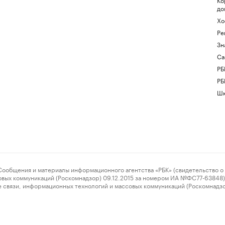
до
Хо
Ре
Зн
Са
РБ
РБ
Шк
ения и материалы информационного агентства «РБК» (свидетельство о 
овых коммуникаций (Роскомнадзор) 09.12.2015 за номером ИА №ФС77-63848) 
 связи, информационных технологий и массовых коммуникаций (Роскомнадз