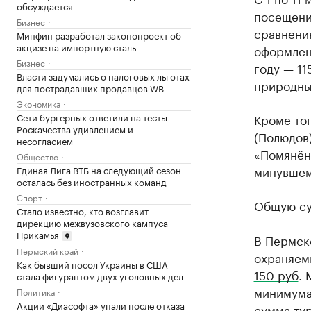
обсуждается
посещени
Бизнес
сравнени
Минфин разработал законопроект об
акцизе на импортную сталь
оформлен
Бизнес
году — 11
Власти задумались о налоговых льготах
природны
для пострадавших продавцов WB
Экономика
Сети бургерных ответили на тесты
Кроме то
Роскачества удивлением и
(Полюдов
несогласием
«Помянён
Общество
минувшем
Единая Лига ВТБ на следующий сезон
осталась без иностранных команд
Спорт
Общую су
Стало известно, кто возглавит
дирекцию межвузовского кампуса
Прикамья
В Пермск
Пермский край
охраняем
Как бывший посол Украины в США
150 руб
. 
стала фигурантом двух уголовных дел
минимума
Политика
Акции «Диасофта» упали после отказа
сумма ту