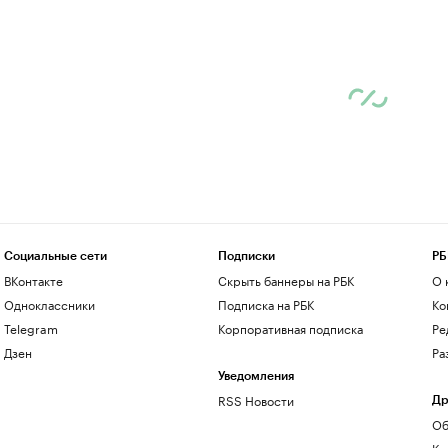
Социальные сети
Подписки
РБ
ВКонтакте
Скрыть баннеры на РБК
О 
Одноклассники
Подписка на РБК
Ко
Telegram
Корпоративная подписка
Ре
Дзен
Ра
Уведомления
RSS Новости
Др
Об
Ко