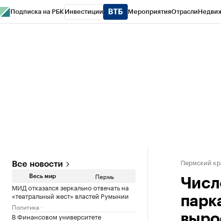
Подписка на РБК
Инвестиции
Мероприятия
Отрасли
Недви
РБК Курсы
РБК Life
Тренды
Визионеры
Национальные проекты
Горо
Спецпроекты СПб
Конференции СПб
Спецпроекты
Проверка конт
Пермский кр
Все новости
Пермь
Весь мир
Числ
МИД отказался зеркально отвечать на
«театральный жест» властей Румынии
парк
Политика
В Финансовом университете
выро