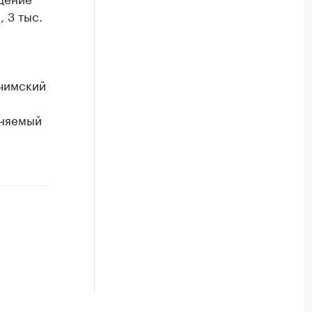
 3 тыс.
чимский
аняемый