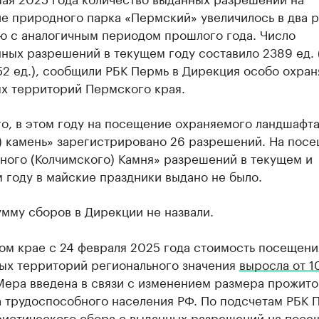
е природного парка «Пермский» увеличилось в два р
ю с аналогичным периодом прошлого года. Число
ных разрешений в текущем году составило 2389 ед. 
52 ед.), сообщили РБК Пермь в Дирекция особо охра
х территорий Пермского края.
го, в этом году на посещение охраняемого ландшафт
) камень» зарегистрировано 26 разрешений. На пос
ного (Колчимского) Камня» разрешений в текущем и
 году в майские праздники выдано не было.
мму сборов в Дирекции не назвали.
ом крае с 24 февраля 2025 года стоимость посещени
ых территорий регионального значения
выросла от 1
Мера введена в связи с изменением размера прожито
 трудоспособного населения РФ. По подсчетам РБК 
ристического сбора с выданных разрешений на посе