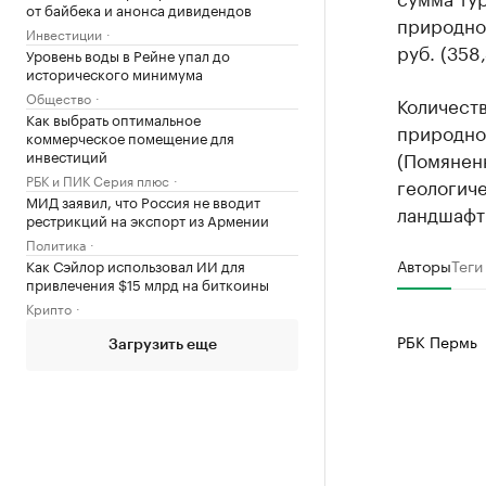
от байбека и анонса дивидендов
природног
Инвестиции
руб. (358
Уровень воды в Рейне упал до
исторического минимума
Общество
Количеств
Как выбрать оптимальное
природно
коммерческое помещение для
(Помянен
инвестиций
РБК и ПИК Серия плюс
геологич
МИД заявил, что Россия не вводит
ландшафт
рестрикций на экспорт из Армении
Политика
Авторы
Теги
Как Сэйлор использовал ИИ для
привлечения $15 млрд на биткоины
Крипто
РБК Пермь
Загрузить еще