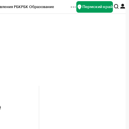
Пермский край
вления РБК
РБК Образование
редитные рейтинги
Франшизы
Газета
ок наличной валюты
е