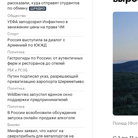
рассказали, куда отправят студентов
по обмену
РАДИО
Общество
УЕФА заподозрил Инфантино в
занижении цены на права ЧМ
Спорт
Россия выступила за диалог с
Арменией по ЮКЖД
Политика
Гастрогиды по России: от аутентичных
ферм и ресторанов до отелей
РБК и РСХБ
Путин подписал указ, разрешающий
приватизацию аэропорта Шереметьево
Политика
Wildberries запустил единое окно
поддержки предпринимателей
Политика
В России возобновили обсуждение
запуска онлайн-продажи алкоголя
Полюд (Фот
Бизнес
Минфин заявил, что налог на
сверхприбыль для металлургов не
С 1 по 11