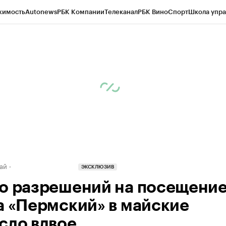
жимость
Autonews
РБК Компании
Телеканал
РБК Вино
Спорт
Школа упра
д
Стиль
Крипто
РБК Бизнес-среда
Дискуссионный клуб
Исследования
К
рагентов
Политика
Экономика
Бизнес
Технологии и медиа
Финансы
Рын
ай
ЭКСКЛЮЗИВ
о разрешений на посещени
а «Пермский» в майские
сло вдвое