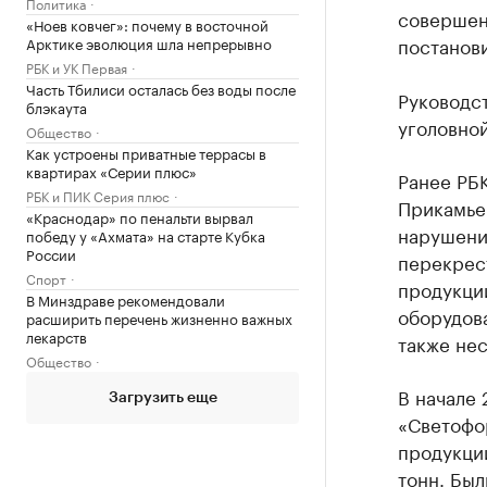
Политика
совершен
«Ноев ковчег»: почему в восточной
постанови
Арктике эволюция шла непрерывно
РБК и УК Первая
Часть Тбилиси осталась без воды после
Руководс
блэкаута
уголовной
Общество
Как устроены приватные террасы в
квартирах «Серии плюс»
Ранее РБ
РБК и ПИК Серия плюс
Прикамье
«Краснодар» по пенальти вырвал
нарушени
победу у «Ахмата» на старте Кубка
России
перекрес
Спорт
продукции
В Минздраве рекомендовали
оборудов
расширить перечень жизненно важных
лекарств
также не
Общество
В начале 
Загрузить еще
«Светофор
продукци
тонн. Был