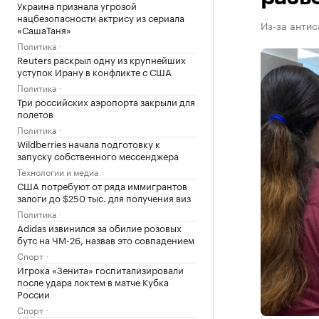
Украина признала угрозой
нацбезопасности актрису из сериала
Из-за антис
«СашаТаня»
Политика
Reuters раскрыл одну из крупнейших
уступок Ирану в конфликте с США
Политика
Три российских аэропорта закрыли для
полетов
Политика
Wildberries начала подготовку к
запуску собственного мессенджера
Технологии и медиа
США потребуют от ряда иммигрантов
залоги до $250 тыс. для получения виз
Политика
Adidas извинился за обилие розовых
бутс на ЧМ-26, назвав это совпадением
Спорт
Игрока «Зенита» госпитализировали
после удара локтем в матче Кубка
России
Спорт