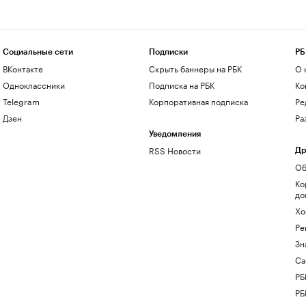
Социальные сети
Подписки
РБ
ВКонтакте
Скрыть баннеры на РБК
О 
Одноклассники
Подписка на РБК
Ко
Telegram
Корпоративная подписка
Ре
Дзен
Ра
Уведомления
RSS Новости
Др
Об
Ко
до
Хо
Ре
Зн
Са
РБ
РБ