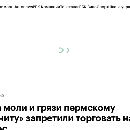
жимость
Autonews
РБК Компании
Телеканал
РБК Вино
Спорт
Школа упра
д
Стиль
Крипто
РБК Бизнес-среда
Дискуссионный клуб
Исследования
К
рагентов
Политика
Экономика
Бизнес
Технологии и медиа
Финансы
Рын
ай
а моли и грязи пермскому
ниту» запретили торговать н
ес