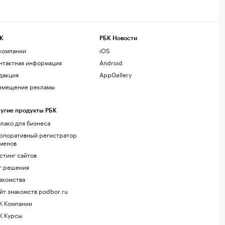
К
РБК Новости
компании
iOS
нтактная информация
Android
дакция
AppGallery
змещение рекламы
угие продукты РБК
лако для бизнеса
рпоративный регистратор
менов
стинг сайтов
г.решения
акомства
йт знакомств podbor.ru
К Компании
К Курсы