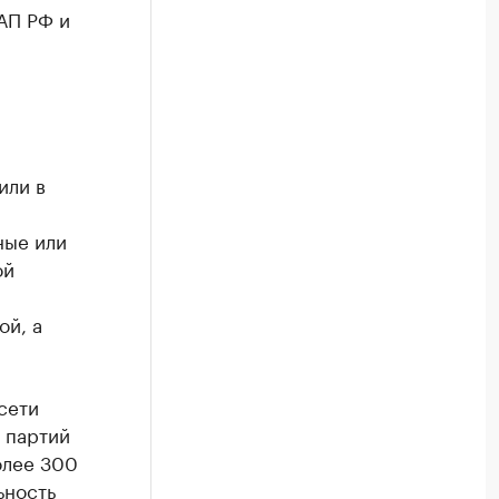
АП РФ и
или в
ные или
ой
ой, а
сети
 партий
олее 300
ьность