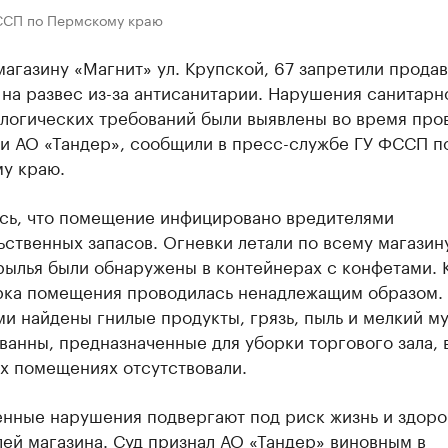
ССП по Пермскому краю
агазину «Магнит» ул. Крупской, 67 запретили продав
на развес из-за антисанитарии. Нарушения санитарн
логических требований были выявлены во время про
и АО «Тандер», сообщили в пресс-службе ГУ ФССП п
у краю.
сь, что помещение инфицировано вредителями
ственных запасов. Огневки летали по всему магазину
рылья были обнаружены в контейнерах с конфетами.
орка помещения проводилась ненадлежащим образом.
и найдены гнилые продукты, грязь, пыль и мелкий м
анны, предназначенные для уборки торгового зала, 
х помещениях отсутствовали.
нные нарушения подвергают под риск жизнь и здоро
ей магазина. Суд признал АО «Тандер» виновным в