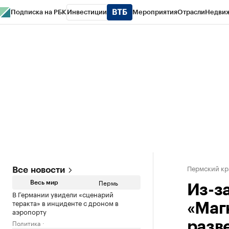
Подписка на РБК
Инвестиции
Мероприятия
Отрасли
Недви
РБК Курсы
РБК Life
Тренды
Визионеры
Национальные проекты
Горо
Спецпроекты СПб
Конференции СПб
Спецпроекты
Проверка конт
Пермский кр
Все новости
Пермь
Весь мир
Из-з
В Германии увидели «сценарий
теракта» в инциденте с дроном в
«Маг
аэропорту
Политика
разв