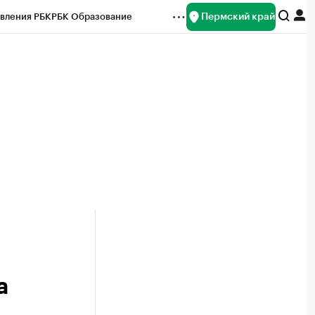
Пермский край
вления РБК
РБК Образование
редитные рейтинги
Франшизы
Газета
ок наличной валюты
а