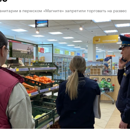
анитарии в пермском «Магните» запретили торговать на развес