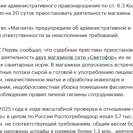
ии административного правонарушения по ст. 6.3 Ко
л на 20 суток приостановить деятельность магазина.
тво «Магнита» предупредили об административной и
 ответственности за неисполнение требований.
К Пермь сообщал, что судебные приставы приостанов
 деятельность
двух магазинов сети «Светофор»
из-за
я санитарных норм. В магазинах допускались встреч
тные потоки сырой и готовой к употреблению пищев
, некачественное мытье и обработка инвентаря и
ания, недобросовестная уборка помещения фасовочн
соблюдение правил личной гигиены сотрудниками.
2025 года в ходе масштабной проверки в отношении 
» в целом по России Роспотребнадзор изъял 5,7 тыс.
и, не соответствующей требованиям, общим весом б
и наложены штрафы в размере более 1,3 млн., деятел