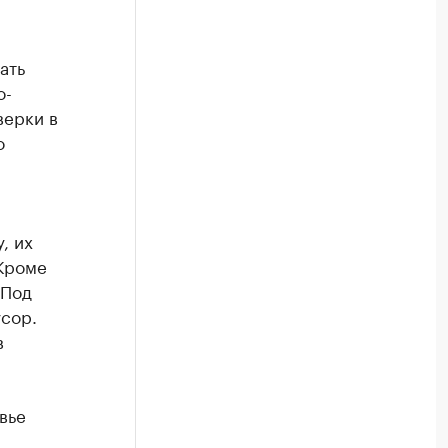
ать
о-
верки в
о
, их
 Кроме
 Под
усор.
в
вье