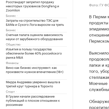
Росстандарт запретил продажу
Фото: ГУ Ф
некоторых грузовиков Dongfeng и
Zoomlion
Бизнес
В Перми м
Затраты на строительство ТЭС для
продукты 
БАМа и Сухого Лога выросли на треть
эпидемио
Бизнес
отношени
Счетная палата оценила зависимость
науки от зарубежного оборудования
Пермском
Общество
Изъятия в пользу государства
Выяснило
обеспечили более 40% российского
рынка M&A
продоволь
Финансы
лапки и к
Вино как бизнес-инструмент: как
того, уб
произвести нужное впечатление (18+)
стеллажам
Мирра Андреева уверенно вышла в
Моечные в
третий круг турнира в Торонто
служебны
Спорт
В Грузии начали расследование
публикаций о плохом отношении к
Обнаруже
россиянам
посетител