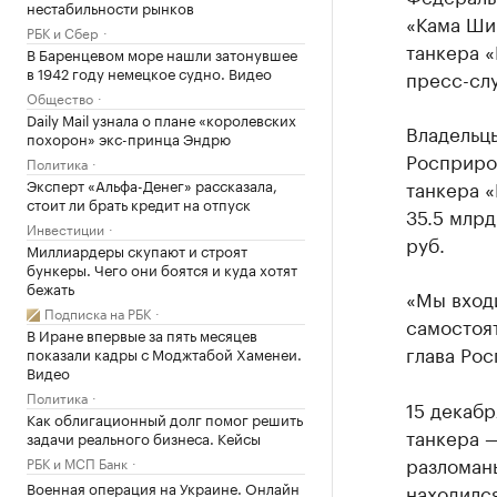
нестабильности рынков
«Кама Ши
РБК и Сбер
танкера «
В Баренцевом море нашли затонувшее
в 1942 году немецкое судно. Видео
пресс-сл
Общество
Daily Mail узнала о плане «королевских
Владельц
похорон» экс-принца Эндрю
Росприро
Политика
Эксперт «Альфа-Денег» рассказала,
танкера «
стоит ли брать кредит на отпуск
35.5 млрд
Инвестиции
руб.
Миллиардеры скупают и строят
бункеры. Чего они боятся и куда хотят
бежать
«Мы вход
Подписка на РБК
самостоя
В Иране впервые за пять месяцев
глава Ро
показали кадры с Моджтабой Хаменеи.
Видео
Политика
15 декабр
Как облигационный долг помог решить
танкера —
задачи реального бизнеса. Кейсы
разломаны
РБК и МСП Банк
Военная операция на Украине. Онлайн
находился