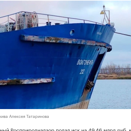
хива Алексея Татаринова
ный Росприроднадзор подал иск на 49,46 млрд руб.