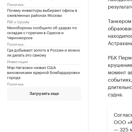
Политика
результат
Почему инвесторы выбирают офисы в
оживленных районах Москвы
Танкером
РБК и Upside
образован
Минобороны сообщило об ударах по
складам с горючим в Одессе и
находилос
Черноморске
Астрахани
Политика
Где добывают золото в России и можно
ли делать это самому
РБК Перм
Инвестиции
крушение
Мэр Нагасаки назвал США
момент а
виновниками ядерной бомбардировки
города
событиях,
Политика
длительно
судна.
Загрузить еще
Соглас
ООО «К
— 325 