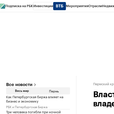
Подписка на РБК
Инвестиции
Мероприятия
Отрасли
Недви
РБК Курсы
РБК Life
Тренды
Визионеры
Национальные проекты
Горо
Спецпроекты СПб
Конференции СПб
Спецпроекты
Проверка конт
Пермский кр
Все новости
Пермь
Весь мир
Власт
Как Петербургская биржа влияет на
бизнес и экономику
влад
РБК и Петербургская Биржа
Три человека погибли при ночной