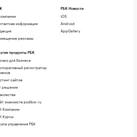
К
РБК Новости
компании
iOS
нтактная информация
Android
дакция
AppGallery
змещение рекламы
угие продукты РБК
лако для бизнеса
рпоративный регистратор
менов
стинг сайтов
г.решения
акомства
йт знакомств podbor.ru
К Компании
К Курсы
ола управления РБК