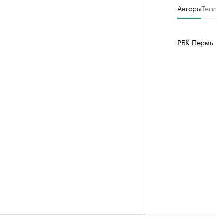
РБК Компан
Авторы
Теги
Крупней
Ознакомьтесь
РБК Пермь