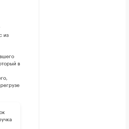
у
с из
евшего
оторый в
го,
ерегрузе
ок
ручка