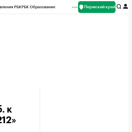
Пермский край
вления РБК
РБК Образование
редитные рейтинги
Франшизы
Газета
ок наличной валюты
. к
212»