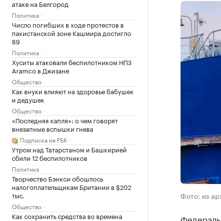
атаке на Белгород
Политика
Число погибших в ходе протестов в
пакистанской зоне Кашмира достигло
89
Политика
Хуситы атаковали беспилотником НПЗ
Aramco в Джизане
Общество
Как внуки влияют на здоровье бабушек
и дедушек
Общество
«Последняя капля»: о чем говорят
внезапные вспышки гнева
Подписка на РБК
Утром над Татарстаном и Башкирией
сбили 12 беспилотников
Политика
Творчество Бэнкси обошлось
налогоплательщикам Британии в $202
тыс.
Фото: из ар
Общество
Как сохранить средства во времена
Федераль