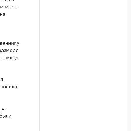
ом море
на
твеннику
размере
,9 млрд
ля
ояснила
два
 были
в