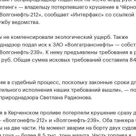
ппинг» — владельцу потерпевшего крушение в Чёрн
Волгонефть-212», сообщает «Интерфакс» со ссылкой 
ужбу ведомства.
ы не компенсировали экологический ущерб. Также
днадзор подал иск к ЗАО «Волгатранснефть» — собс
Волгонефть-239». К нему предъявлены требования в 
 руб. Общая сумма исковых требований составила 84
им в судебный процесс, поскольку законные сроки д
тельного исполнения наших требований вышли», — п
сприроднадзора Светлана Радионова.
я в Керченском проливе потерпели крушение сразу 
 «Волгонефть-212» и «Волгонефть-239». Оба танкера
 на две части. На момент аварии на борту двух судо
 груз — более 8,5 тыс. тонн мазута. Часть топлива в