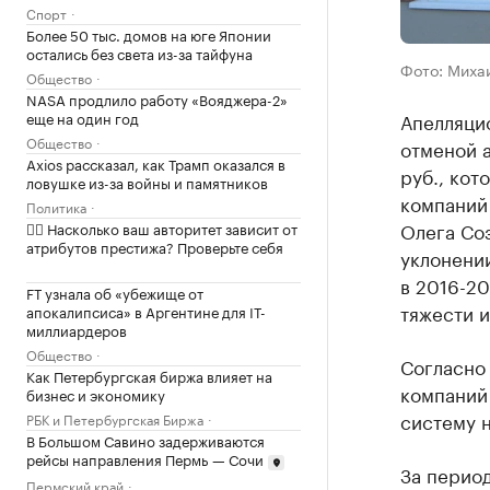
Спорт
Более 50 тыс. домов на юге Японии
остались без света из-за тайфуна
Фото: Миха
Общество
NASA продлило работу «Вояджера-2»
еще на один год
Апелляцио
Общество
отменой а
Axios рассказал, как Трамп оказался в
руб., кот
ловушке из-за войны и памятников
компаний 
Политика
Олега Соз
✍🏻 Насколько ваш авторитет зависит от
атрибутов престижа? Проверьте себя
уклонени
в 2016-20
FT узнала об «убежище от
тяжести и
апокалипсиса» в Аргентине для IT-
миллиардеров
Общество
Согласно
Как Петербургская биржа влияет на
компаний
бизнес и экономику
систему н
РБК и Петербургская Биржа
В Большом Савино задерживаются
рейсы направления Пермь — Сочи
За перио
Пермский край