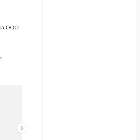
мка ООО
е