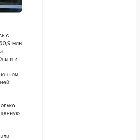
сь с
60,9 млн
ы
Ольги и
ршенном
дней
колько
щенную
лили