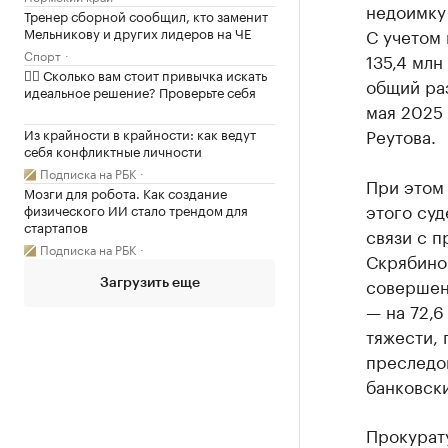
недоимку 
Тренер сборной сообщил, кто заменит
Мельникову и других лидеров на ЧЕ
С учетом 
Спорт
135,4 млн
✍🏻 Сколько вам стоит привычка искать
общий раз
идеальное решение? Проверьте себя
мая 2025
Реутова.
Из крайности в крайности: как ведут
себя конфликтные личности
Подписка на РБК
При этом 
Мозги для робота. Как создание
этого суд
физического ИИ стало трендом для
стартапов
связи с 
Подписка на РБК
Скрябиной
совершен
Загрузить еще
— на 72,6
тяжести, 
преследо
банковски
Прокурат