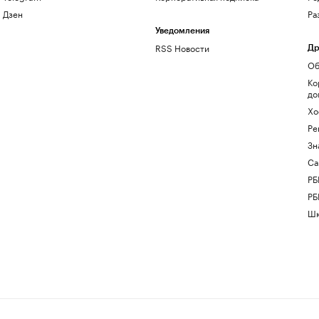
Дзен
Ра
Уведомления
RSS Новости
Др
Об
Ко
до
Хо
Ре
Зн
Са
РБ
РБ
Шк