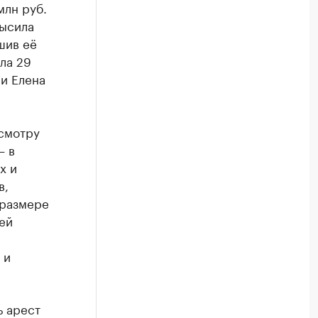
млн руб.
высила
шив её
ла 29
и Елена
есмотру
— в
х и
в,
 размере
ей
 и
ь арест