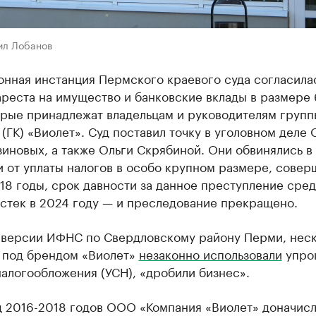
ил Лобанов
нная инстанция Пермского краевого суда согласила
реста на имущество и банковские вклады в размере 
орые принадлежат владельцам и руководителям групп
(ГК) «Виолет». Суд поставил точку в уголовном деле 
иновых, а также Ольги Скрябиной. Они обвинялись в
и от уплаты налогов в особо крупном размере, сове
18 годы, срок давности за данное преступление сре
стек в 2024 году — и преследование прекращено.
 версии ИФНС по Свердловскому району Перми, нес
 под брендом «Виолет»
незаконно использовали
упро
алогообложения (УСН), «дробили бизнес».
д 2016-2018 годов ООО «Компания «Виолет» доначис