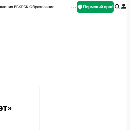
Пермский край
вления РБК
РБК Образование
редитные рейтинги
Франшизы
Газета
ок наличной валюты
ет»