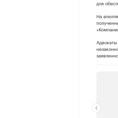
для обес
На апелля
полученн
«Компания
Адвокаты
незаконно
заявленно