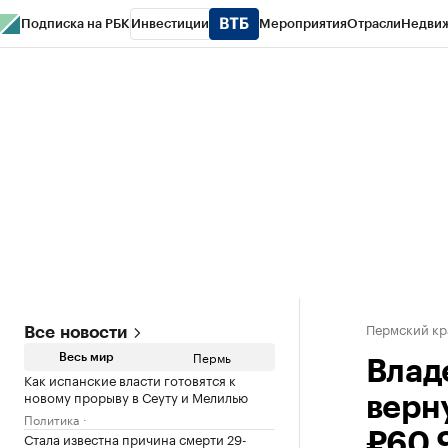
Подписка на РБК
Инвестиции
Мероприятия
Отрасли
Недви
РБК Курсы
РБК Life
Тренды
Визионеры
Национальные проекты
Горо
Спецпроекты СПб
Конференции СПб
Спецпроекты
Проверка конт
Пермский кр
Все новости
Пермь
Весь мир
Влад
Как испанские власти готовятся к
новому прорыву в Сеуту и Мелилью
верн
Политика
Стала известна причина смерти 29-
₽60,