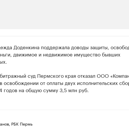
ии
дежда Доденкина поддержала доводы защиты, освобод
шие производители и продавцы медийной п
еньги, движимое и недвижимое имущество бывших
ых.
 с информацией в каталоге
рбитражный суд Пермского края отказал ООО «Компа
в освобождении от оплаты двух исполнительских сбо
 годов на общую сумму 3,5 млн руб.
анов, РБК Пермь