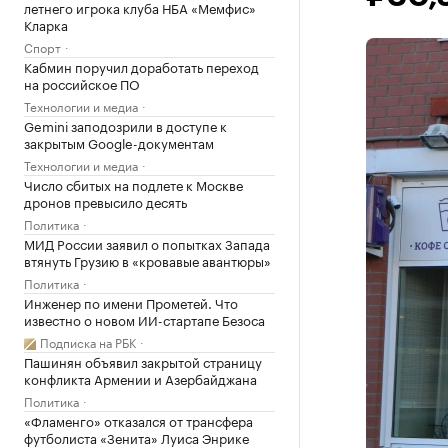
летнего игрока клуба НБА «Мемфис»
Кларка
Спорт
Кабмин поручил доработать переход
на российское ПО
Технологии и медиа
Gemini заподозрили в доступе к
закрытым Google-документам
Технологии и медиа
Число сбитых на подлете к Москве
дронов превысило десять
Политика
МИД России заявил о попытках Запада
втянуть Грузию в «кровавые авантюры»
Политика
Инженер по имени Прометей. Что
известно о новом ИИ-стартапе Безоса
Подписка на РБК
Пашинян объявил закрытой страницу
конфликта Армении и Азербайджана
Политика
«Фламенго» отказался от трансфера
футболиста «Зенита» Луиса Энрике