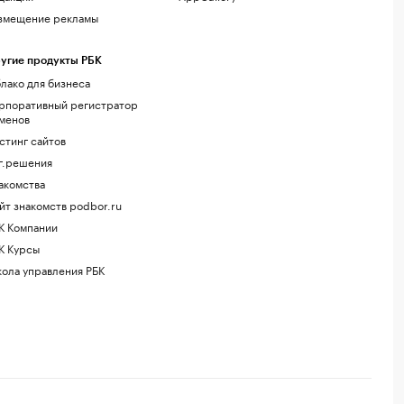
змещение рекламы
угие продукты РБК
лако для бизнеса
рпоративный регистратор
менов
стинг сайтов
г.решения
акомства
йт знакомств podbor.ru
К Компании
К Курсы
ола управления РБК