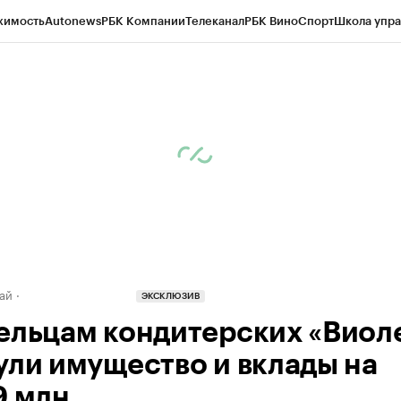
жимость
Autonews
РБК Компании
Телеканал
РБК Вино
Спорт
Школа упра
д
Стиль
Крипто
РБК Бизнес-среда
Дискуссионный клуб
Исследования
К
рагентов
Политика
Экономика
Бизнес
Технологии и медиа
Финансы
Рын
ай
ЭКСКЛЮЗИВ
ельцам кондитерских «Виол
ули имущество и вклады на
9 млн