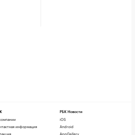
К
РБК Новости
компании
iOS
нтактная информация
Android
дакция
AppGallery