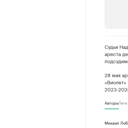
РБК Компан
Судья На
Крупней
ареста д
подсудим
Ознакомьтесь
28 мая а
«Виолет» 
2023-2024
Авторы
Теги
Михаил Лоб