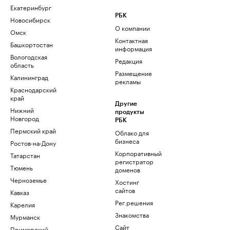
Екатеринбург
РБК
Новосибирск
О компании
Омск
Контактная
Башкортостан
информация
Вологодская
Редакция
область
Размещение
Калининград
рекламы
Краснодарский
край
Другие
Нижний
продукты
Новгород
РБК
Пермский край
Облако для
бизнеса
Ростов-на-Дону
Корпоративный
Татарстан
регистратор
Тюмень
доменов
Черноземье
Хостинг
сайтов
Кавказ
Рег.решения
Карелия
Знакомства
Мурманск
Сайт
Приморский