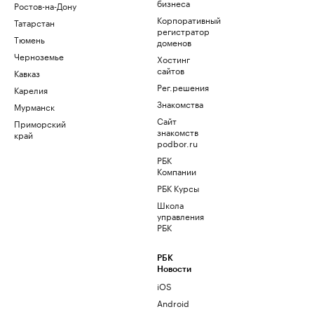
бизнеса
Ростов-на-Дону
Корпоративный
Татарстан
регистратор
Тюмень
доменов
Черноземье
Хостинг
сайтов
Кавказ
Рег.решения
Карелия
Знакомства
Мурманск
Сайт
Приморский
знакомств
край
podbor.ru
РБК
Компании
РБК Курсы
Школа
управления
РБК
РБК
Новости
iOS
Android