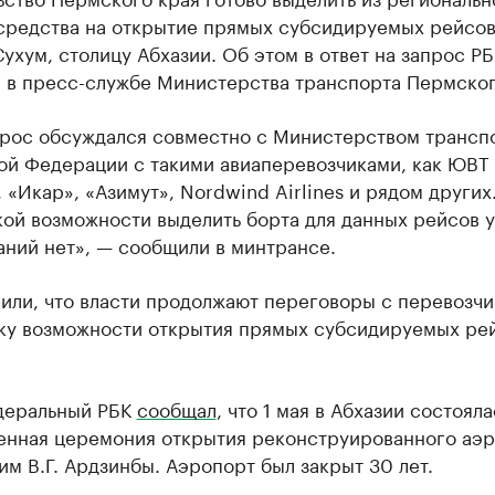
средства на открытие прямых субсидируемых рейсов
ухум, столицу Абхазии. Об этом в ответ на запрос Р
 в пресс-службе Министерства транспорта Пермског
прос обсуждался совместно с Министерством трансп
ой Федерации с такими авиаперевозчиками, как ЮВТ
 «Икар», «Азимут», Nordwind Airlines и рядом других
ой возможности выделить борта для данных рейсов у
аний нет», — сообщили в минтрансе.
или, что власти продолжают переговоры с перевозчи
ку возможности открытия прямых субсидируемых рей
деральный РБК
сообщал
, что 1 мая в Абхазии состояла
енная церемония открытия реконструированного аэ
им В.Г. Ардзинбы. Аэропорт был закрыт 30 лет.