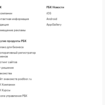
К
РБК Новости
компании
iOS
нтактная информация
Android
дакция
AppGallery
змещение рекламы
угие продукты РБК
лако для бизнеса
рпоративный регистратор
менов
стинг сайтов
г.решения
акомства
йт знакомств podbor.ru
К Компании
К Курсы
ола управления РБК