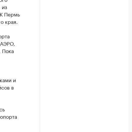
 из
БК Пермь
о края.
орта
 АЭРО,
. Пока
ками и
сов в
сь
ропорта