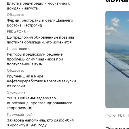
Власти предупредили москвичей о
дождях 7 августа
Общество
Фермы, рестораны и отели Дальнего
Востока. Гастрогид
РБК и РСХБ
ЦБ предложил обновленные правила
листинга облигаций: что изменится
Инвестиции
Ректоры предложили решение
проблемы олимпиадников при
поступлении в вузы
Общество
Крупнейший в мире
нефтепереработчик нарастил закупки
из России
Экономика
УФСБ Прикамья задержало
иностранца, пропагандировавшего
терроризм
Пермский край
Фото: РБК 
Захарова напомнила, кто разбомбил
Хиросиму в 1945 году
Правитель