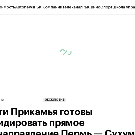
жимость
Autonews
РБК Компании
Телеканал
РБК Вино
Спорт
Школа упра
д
Стиль
Крипто
РБК Бизнес-среда
Дискуссионный клуб
Исследования
К
рагентов
Политика
Экономика
Бизнес
Технологии и медиа
Финансы
Рын
ай
ЭКСКЛЮЗИВ
ти Прикамья готовы
идировать прямое
направление Пермь — Сухум