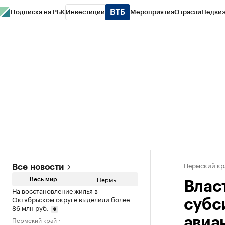
Подписка на РБК
Инвестиции
Мероприятия
Отрасли
Недви
РБК Курсы
РБК Life
Тренды
Визионеры
Национальные проекты
Горо
Спецпроекты СПб
Конференции СПб
Спецпроекты
Проверка конт
Пермский кр
Все новости
Пермь
Весь мир
Влас
На восстановление жилья в
Октябрьском округе выделили более
субс
86 млн руб.
Пермский край
авиа