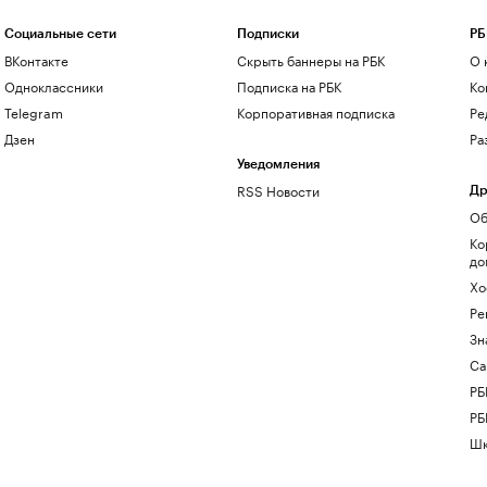
Социальные сети
Подписки
РБ
ВКонтакте
Скрыть баннеры на РБК
О 
Одноклассники
Подписка на РБК
Ко
Telegram
Корпоративная подписка
Ре
Дзен
Ра
Уведомления
RSS Новости
Др
Об
Ко
до
Хо
Ре
Зн
Са
РБ
РБ
Шк