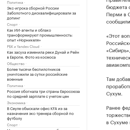
Политика
бюджета 
Экс-игрока сборной России
Заболотного дисквалифицировали за
Перми в С
допинг
сообщили
Спорт
Как ИИ-агенты и облако
«Этот во
трансформируют промышленность:
опыт «Норникеля»
Российск
РБК и Yandex Cloud
«Сибирь»,
Как засуха изменила реки Дунай и Рейн
техническ
в Европе. Фото из космоса
авиакомп
Общество
Более тысячи беспилотников
уничтожили за сутки российские
Там добав
военные
проработ
Политика
Россия обогнала три страны Евросоюза
Сухум.
по средней зарплате с учетом цен
Экономика
Ранее фе
В Сеуле обыскали офис KFA из-за
назначения экс-тренера сборной по
торжеств
футболу
в Сухуме 
Спорт