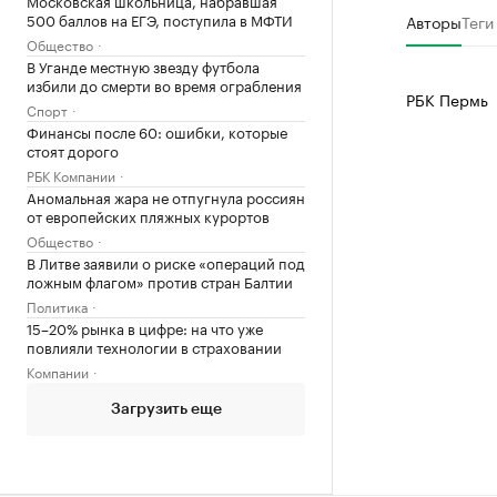
Московская школьница, набравшая
500 баллов на ЕГЭ, поступила в МФТИ
Авторы
Теги
Общество
В Уганде местную звезду футбола
избили до смерти во время ограбления
РБК Пермь
Спорт
Финансы после 60: ошибки, которые
стоят дорого
РБК Компании
Аномальная жара не отпугнула россиян
от европейских пляжных курортов
Общество
В Литве заявили о риске «операций под
ложным флагом» против стран Балтии
Политика
15–20% рынка в цифре: на что уже
повлияли технологии в страховании
Компании
Загрузить еще