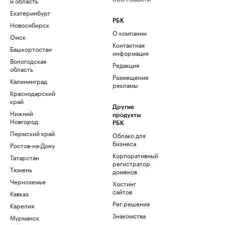
и область
Екатеринбург
РБК
Новосибирск
О компании
Омск
Контактная
Башкортостан
информация
Вологодская
Редакция
область
Размещение
Калининград
рекламы
Краснодарский
край
Другие
Нижний
продукты
Новгород
РБК
Пермский край
Облако для
бизнеса
Ростов-на-Дону
Корпоративный
Татарстан
регистратор
Тюмень
доменов
Черноземье
Хостинг
сайтов
Кавказ
Рег.решения
Карелия
Знакомства
Мурманск