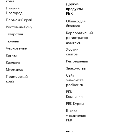
край
Другие
Нижний
продукты
Новгород
РБК
Пермский край
Облако для
бизнеса
Ростов-на-Дону
Корпоративный
Татарстан
регистратор
Тюмень
доменов
Черноземье
Хостинг
сайтов
Кавказ
Рег.решения
Карелия
Знакомства
Мурманск
Сайт
Приморский
знакомств
край
podbor.ru
РБК
Компании
РБК Курсы
Школа
управления
РБК