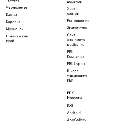
доменов
Черноземье
Хостинг
сайтов
Кавказ
Рег.решения
Карелия
Знакомства
Мурманск
Сайт
Приморский
знакомств
край
podbor.ru
РБК
Компании
РБК Курсы
Школа
управления
РБК
РБК
Новости
iOS
Android
AppGallery