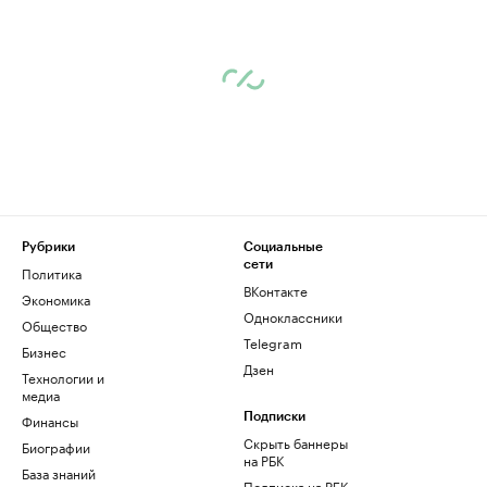
Рубрики
Социальные
сети
Политика
ВКонтакте
Экономика
Одноклассники
Общество
Telegram
Бизнес
Дзен
Технологии и
медиа
Финансы
Подписки
Скрыть баннеры
Биографии
на РБК
База знаний
Подписка на РБК