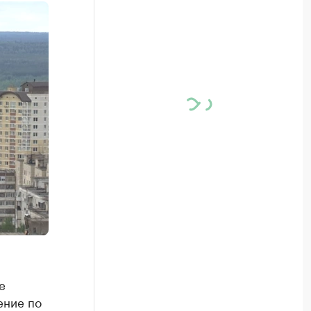
е
ение по