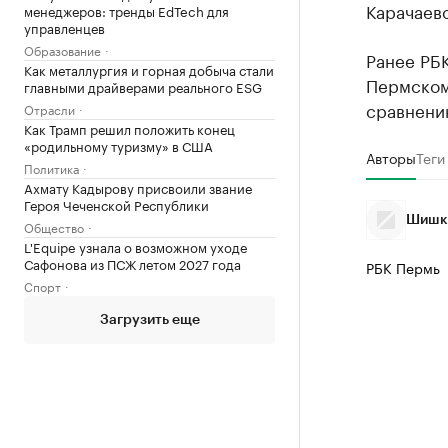
Карачаево
менеджеров: тренды EdTech для
управленцев
Образование
Ранее РБ
Как металлургия и горная добыча стали
Пермском 
главными драйверами реального ESG
сравнени
Отрасли
Как Трамп решил положить конец
«родильному туризму» в США
Авторы
Теги
Политика
Ахмату Кадырову присвоили звание
Героя Чеченской Республики
Шишки
Общество
L'Equipe узнала о возможном уходе
Сафонова из ПСЖ летом 2027 года
РБК Пермь
Спорт
Загрузить еще