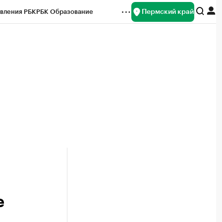
Пермский край
вления РБК
РБК Образование
редитные рейтинги
Франшизы
Газета
ок наличной валюты
е