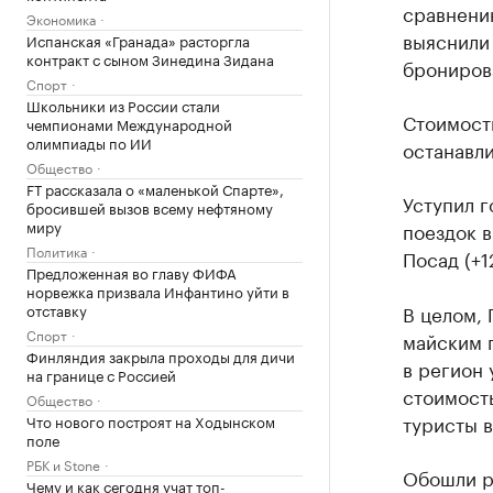
сравнени
Экономика
выяснили 
Испанская «Гранада» расторгла
контракт с сыном Зинедина Зидана
бронирова
Спорт
Школьники из России стали
Стоимость
чемпионами Международной
олимпиады по ИИ
останавли
Общество
FT рассказала о «маленькой Спарте»,
Уступил г
бросившей вызов всему нефтяному
миру
поездок в
Политика
Посад (+1
Предложенная во главу ФИФА
норвежка призвала Инфантино уйти в
отставку
В целом, 
Спорт
майским 
Финляндия закрыла проходы для дичи
в регион 
на границе с Россией
стоимость
Общество
туристы в
Что нового построят на Ходынском
поле
РБК и Stone
Обошли р
Чему и как сегодня учат топ-