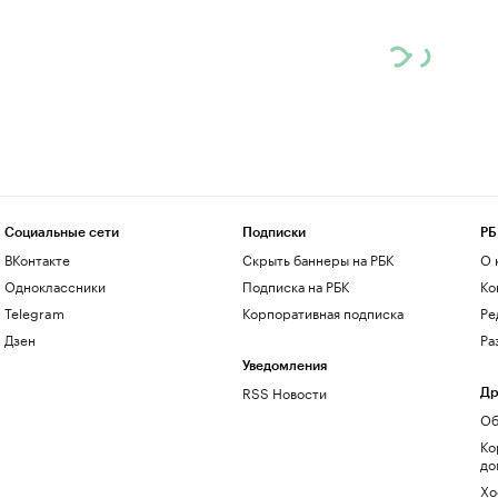
Социальные сети
Подписки
РБ
ВКонтакте
Скрыть баннеры на РБК
О 
Одноклассники
Подписка на РБК
Ко
Telegram
Корпоративная подписка
Ре
Дзен
Ра
Уведомления
RSS Новости
Др
Об
Ко
до
Хо