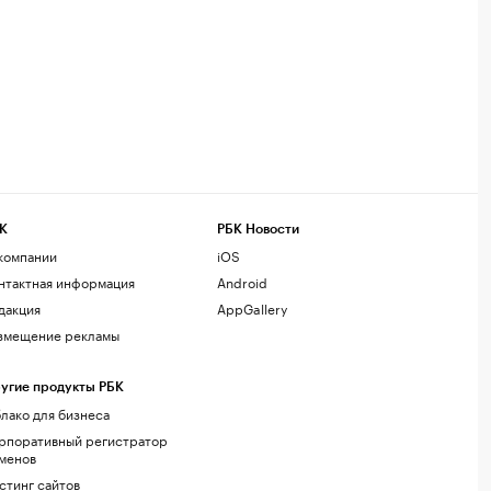
К
РБК Новости
компании
iOS
нтактная информация
Android
дакция
AppGallery
змещение рекламы
угие продукты РБК
лако для бизнеса
рпоративный регистратор
менов
стинг сайтов