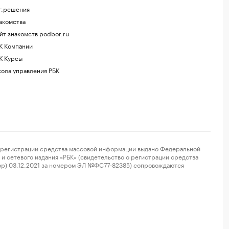
г.решения
акомства
йт знакомств podbor.ru
К Компании
К Курсы
ола управления РБК
регистрации средства массовой информации выдано Федеральной
и сетевого издания «РБК» (свидетельство о регистрации средства
ор) 03.12.2021 за номером ЭЛ №ФС77-82385) сопровождаются