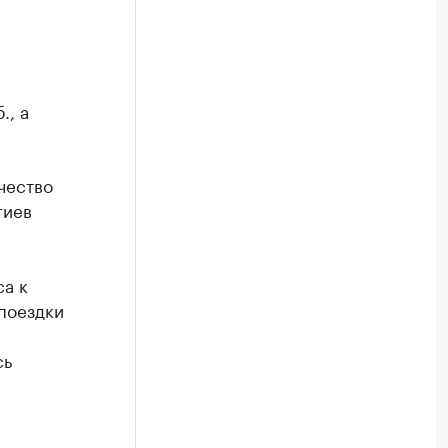
., а
чество
гиев
са к
поездки
я
сь