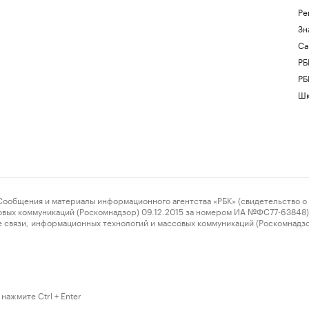
Ре
Зн
Са
РБ
РБ
Шк
ения и материалы информационного агентства «РБК» (свидетельство о 
овых коммуникаций (Роскомнадзор) 09.12.2015 за номером ИА №ФС77-63848) 
 связи, информационных технологий и массовых коммуникаций (Роскомнадз
нажмите Ctrl + Enter