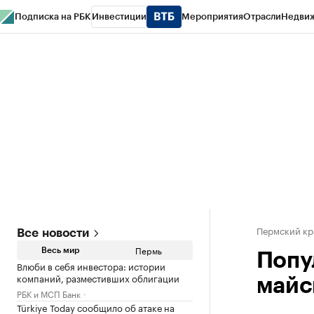
Подписка на РБК
Инвестиции
Мероприятия
Отрасли
Недви
РБК Курсы
РБК Life
Тренды
Визионеры
Национальные проекты
Горо
Спецпроекты СПб
Конференции СПб
Спецпроекты
Проверка конт
Пермский кр
Все новости
Пермь
Весь мир
Попу
Влюби в себя инвестора: истории
компаний, разместивших облигации
майс
РБК и МСП Банк
Türkiye Today сообщило об атаке на