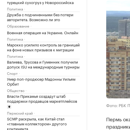
турецкий сухогруз у Новороссийска
Политика
Дружба с подчиненными без потери
авторитета. Возможно ли это
Образование
Военная операция на Украине. Онлайн
Политика
Марокко усилило контроль за границей
на фоне новых призывов к миграции
Политика
Валиева, Трусова и Гуменник получили
допуск ISU на международные турниры
Спорт
Умер поп-продюсер Мадонны Уильям
Орбит
Общество
Власти Прикамья создадут штаб
поддержки продавцов маркетплейсов
Фото: РБК 
Пермский край
Пермь ока
SCMP раскрыла, как Китай стал
«главным коллектором» другого
праздники
континента