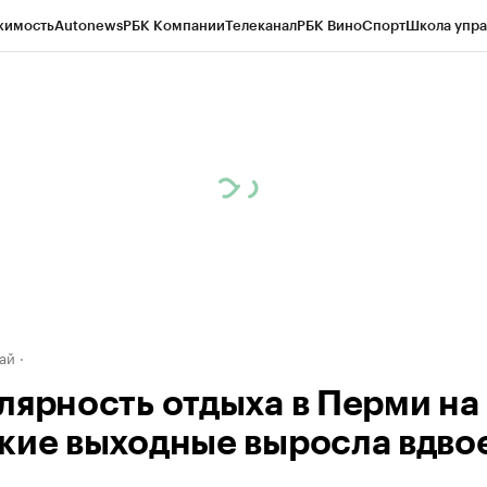
жимость
Autonews
РБК Компании
Телеканал
РБК Вино
Спорт
Школа упра
д
Стиль
Крипто
РБК Бизнес-среда
Дискуссионный клуб
Исследования
К
рагентов
Политика
Экономика
Бизнес
Технологии и медиа
Финансы
Рын
ай
лярность отдыха в Перми на
кие выходные выросла вдво