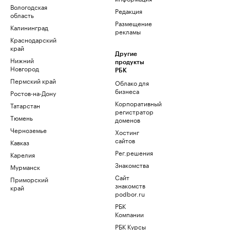
Вологодская
Редакция
область
Размещение
Калининград
рекламы
Краснодарский
край
Другие
Нижний
продукты
Новгород
РБК
Пермский край
Облако для
бизнеса
Ростов-на-Дону
Корпоративный
Татарстан
регистратор
Тюмень
доменов
Черноземье
Хостинг
сайтов
Кавказ
Рег.решения
Карелия
Знакомства
Мурманск
Сайт
Приморский
знакомств
край
podbor.ru
РБК
Компании
РБК Курсы