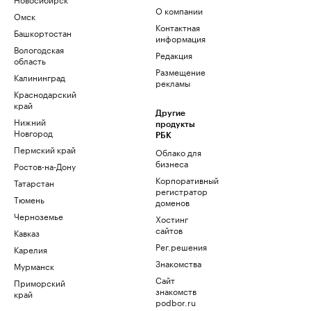
О компании
Омск
Контактная
Башкортостан
информация
Вологодская
Редакция
область
Размещение
Калининград
рекламы
Краснодарский
край
Другие
Нижний
продукты
Новгород
РБК
Пермский край
Облако для
бизнеса
Ростов-на-Дону
Корпоративный
Татарстан
регистратор
Тюмень
доменов
Черноземье
Хостинг
сайтов
Кавказ
Рег.решения
Карелия
Знакомства
Мурманск
Сайт
Приморский
знакомств
край
podbor.ru