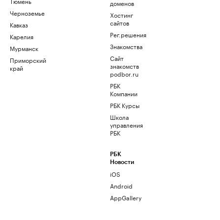
Тюмень
доменов
Черноземье
Хостинг
сайтов
Кавказ
Рег.решения
Карелия
Знакомства
Мурманск
Сайт
Приморский
знакомств
край
podbor.ru
РБК
Компании
РБК Курсы
Школа
управления
РБК
РБК
Новости
iOS
Android
AppGallery