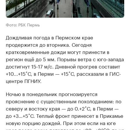
Фото: РБК Пермь
Дождливая погода в Пермском крае
продержится до вторника. Сегодня
кратковременные дожди могут принести в
регион ещё до 5 мм. Порывы ветра с юго-запада
достигнут 15-17 м/с. Дневной прогрев составит
+10...+15˚С, в Перми — +15˚С, рассказали в ГИС-
центре ПГНИУ.
Ночью в понедельник прогнозируется
прояснение с существенным похолоданием: по
северу и востоку края — до 0.+2˚С, в Перми —
до +3…+5˚С. Теплый фронт принесет в Прикамье
новую порцию дождей. При этом если на юге
края после резко потеплеет до +20…+23˚С, то на