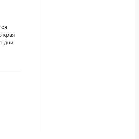
й
тся
о края
е дни