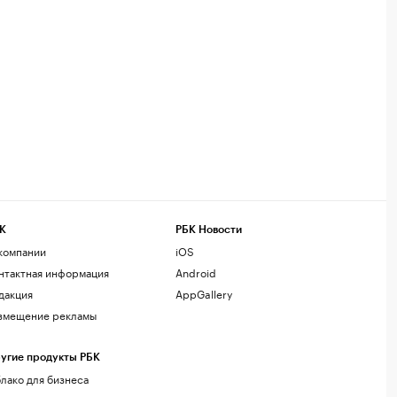
К
РБК Новости
компании
iOS
нтактная информация
Android
дакция
AppGallery
змещение рекламы
угие продукты РБК
лако для бизнеса