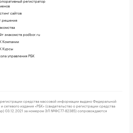
рпоративный регистратор
менов
стинг сайтов
г.решения
акомства
йт знакомств podbor.ru
К Компании
К Курсы
ола управления РБК
регистрации средства массовой информации выдано Федеральной
и сетевого издания «РБК» (свидетельство о регистрации средства
ор) 03.12.2021 за номером ЭЛ №ФС77-82385) сопровождаются