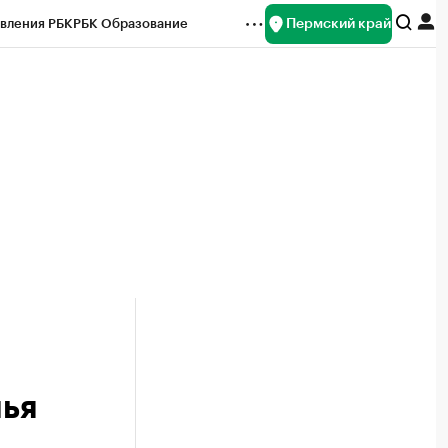
Пермский край
вления РБК
РБК Образование
редитные рейтинги
Франшизы
Газета
ок наличной валюты
ья