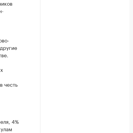
ников
н-
ово-
 другие
тве.
их
в честь
реля, 4%
кулам