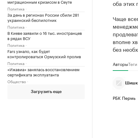
миграционным кризисом в Сеуте
оба этих 
Политика
За день в регионах России сбили 281
Чаще все
украинский беспилотник
менеджмен
Политика
В Киеве заявили о 16 тыс. иностранцев
продлеват
в рядах ВСУ
вполне хв
Политика
без необ
Fars узнало, как будет
контролироваться Ормузский пролив
Политика
Авторы
Теги
«Ижавиа» занялась восстановлением
сертификата эксплуатанта
Общество
Шишки
Загрузить еще
РБК Пермь