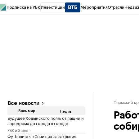
Подписка на РБК
Инвестиции
Мероприятия
Отрасли
Недви
РБК Курсы
РБК Life
Тренды
Визионеры
Национальные проекты
Горо
Спецпроекты СПб
Конференции СПб
Спецпроекты
Проверка конт
Пермский кр
Все новости
Пермь
Весь мир
Рабо
Будущее Ходынского поля: от пашни и
аэродрома до города в городе
соби
РБК и Stone
Футболисты «Сочи» из-за закрытия