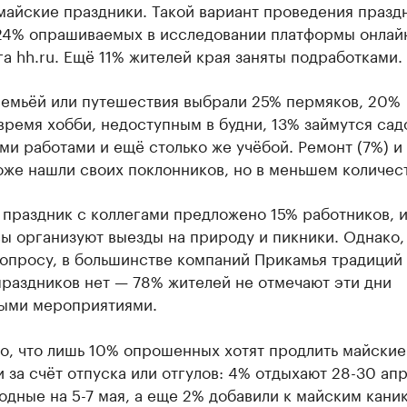
майские праздники. Такой вариант проведения празд
24% опрашиваемых в исследовании платформы онлай
а hh.ru. Ещё 11% жителей края заняты подработками.
семьёй или путешествия выбрали 25% пермяков, 20%
время хобби, недоступным в будни, 13% займутся сад
и работами и ещё столько же учёбой. Ремонт (7%) и
оже нашли своих поклонников, но в меньшем количес
праздник с коллегами предложено 15% работников, 
ы организуют выезды на природу и пикники. Однако,
опросу, в большинстве компаний Прикамья традиций 
раздников нет — 78% жителей не отмечают эти дни
ыми мероприятиями.
о, что лишь 10% опрошенных хотят продлить майские
 за счёт отпуска или отгулов: 4% отдыхают 28-30 ап
одные на 5-7 мая, а еще 2% добавили к майским кани