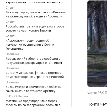
аэропорта не смогли вылететь на матч
Спорт
Винисиус продлил контракт с «Реалом»
на фоне слухов об уходе в «Арсенал»
Спорт
Российский прыгун в воду взял второе
золото на чемпионате Европы
Спорт
«Аэрофлот» предупредил об
изменении расписания в Сочи и
Геленджике
Политика
Ярославский губернатор сообщил о
потушенных резервуарах с топливом
Политика
Euractiv узнал, как финские фермеры
помогают охранять границу с Россией
Политика
Киты, тундра и космические пейзажи:
зачем ехать в восточную Арктику
Фото: РБК 
РБК и УК Первая
Матвиенко предупредила о мерах
Почти чет
Москвы из-за задержаний россиян в