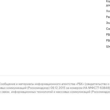
Ко
до
Хо
Ре
Зн
Са
РБ
РБ
Шк
ения и материалы информационного агентства «РБК» (свидетельство о 
овых коммуникаций (Роскомнадзор) 09.12.2015 за номером ИА №ФС77-63848) 
 связи, информационных технологий и массовых коммуникаций (Роскомнадз