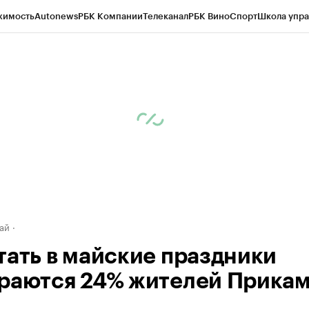
жимость
Autonews
РБК Компании
Телеканал
РБК Вино
Спорт
Школа упра
д
Стиль
Крипто
РБК Бизнес-среда
Дискуссионный клуб
Исследования
К
рагентов
Политика
Экономика
Бизнес
Технологии и медиа
Финансы
Рын
ай
тать в майские праздники
раются 24% жителей Прикам