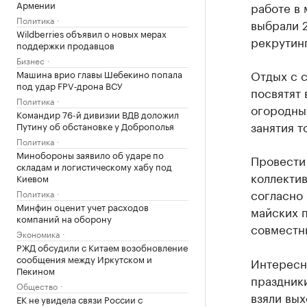
Армении
работе в 
Политика
выбрали 
Wildberries объявил о новых мерах
рекрутинг
поддержки продавцов
Бизнес
Отдых с 
Машина врио главы Шебекино попала
под удар FPV‑дрона ВСУ
посвятят 
Политика
огородным
Командир 76-й дивизии ВДВ доложил
занятия т
Путину об обстановке у Доброполья
Политика
Минобороны заявило об ударе по
Провести 
складам и логистическому хабу под
коллектив
Киевом
согласно 
Политика
Минфин оценит учет расходов
майских п
компаний на оборону
совместн
Экономика
РЖД обсудили с Китаем возобновление
сообщения между Иркутском и
Интересн
Пекином
праздники
Общество
взяли вых
ЕК не увидела связи России с