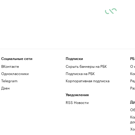
Социальные сети
Подписки
РБ
ВКонтакте
Скрыть баннеры на РБК
О 
Одноклассники
Подписка на РБК
Ко
Telegram
Корпоративная подписка
Ре
Дзен
Ра
Уведомления
RSS Новости
Др
Об
Ко
до
Хо