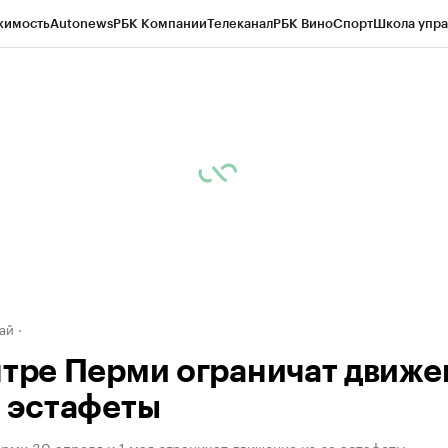
жимость
Autonews
РБК Компании
Телеканал
РБК Вино
Спорт
Школа упра
д
Стиль
Крипто
РБК Бизнес-среда
Дискуссионный клуб
Исследования
К
рагентов
Политика
Экономика
Бизнес
Технологии и медиа
Финансы
Рын
ай
нтре Перми ограничат движе
а эстафеты
рми 30 апреля и 1 мая ограничат движение из-за эстафеты