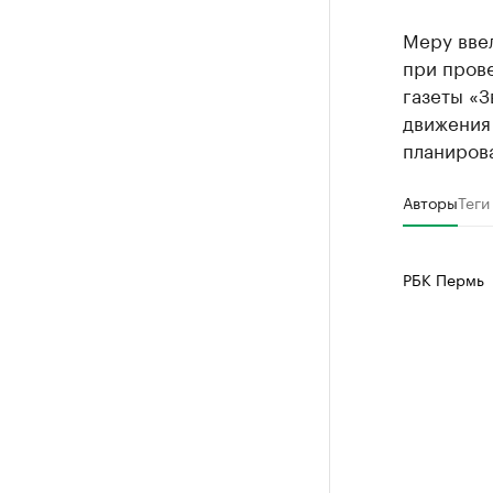
Меру вве
при пров
газеты «З
движения
планиров
Авторы
Теги
РБК Пермь