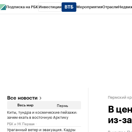
Подписка на РБК
Инвестиции
Мероприятия
Отрасли
Недви
РБК Курсы
РБК Life
Тренды
Визионеры
Национальные проекты
Горо
Спецпроекты СПб
Конференции СПб
Спецпроекты
Проверка конт
Пермский кр
Все новости
Пермь
Весь мир
В це
Киты, тундра и космические пейзажи:
зачем ехать в восточную Арктику
из-з
РБК и УК Первая
Ураганный ветер и эвакуация. Кадры
В центре Пе