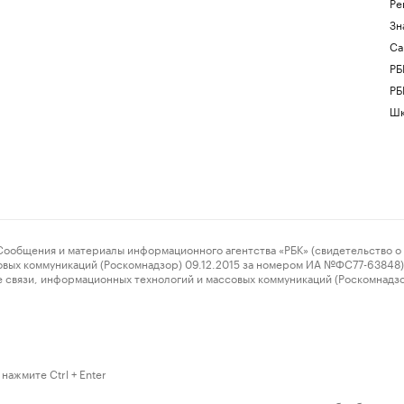
Ре
Зн
Са
РБ
РБ
Шк
ения и материалы информационного агентства «РБК» (свидетельство о 
овых коммуникаций (Роскомнадзор) 09.12.2015 за номером ИА №ФС77-63848) 
 связи, информационных технологий и массовых коммуникаций (Роскомнадз
нажмите Ctrl + Enter