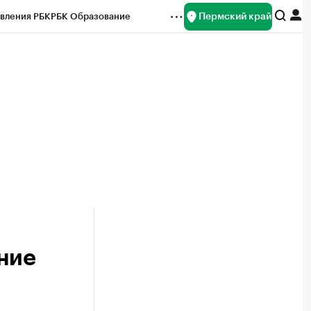
Пермский край
вления РБК
РБК Образование
редитные рейтинги
Франшизы
Газета
ок наличной валюты
ние