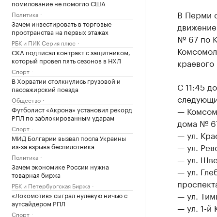
помилование не помогло США
В Перми с
Политика
Зачем инвестировать в торговые
движение 
пространства на первых этажах
№ 67 по К
РБК и ПИК Серия плюс
Комсомол
СКА подписал контракт с защитником,
который провел пять сезонов в НХЛ
краевого
Спорт
В Хорватии столкнулись грузовой и
С 11:45 д
пассажирский поезда
следующи
Общество
Футболист «Акрона» установил рекорд
— Комсом
РПЛ по заблокированным ударам
дома № 6
Спорт
— ул. Кра
МИД Болгарии вызвал посла Украины
— ул. Рев
из-за взрыва беспилотника
Политика
— ул. Шве
Зачем экономике России нужна
— ул. Гле
товарная биржа
проспекта
РБК и Петербургская Биржа
— ул. Тим
«Локомотив» сыграл нулевую ничью с
аутсайдером РПЛ
— ул. 1-й
Спорт