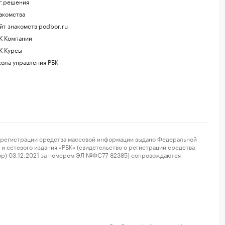
г.решения
акомства
йт знакомств podbor.ru
К Компании
К Курсы
ола управления РБК
регистрации средства массовой информации выдано Федеральной
и сетевого издания «РБК» (свидетельство о регистрации средства
ор) 03.12.2021 за номером ЭЛ №ФС77-82385) сопровождаются