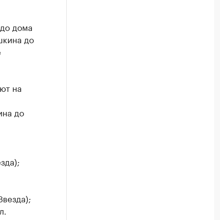
 до дома
шкина до
е
ют на
ина до
зда);
Звезда);
л.