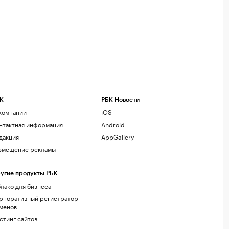
К
РБК Новости
компании
iOS
нтактная информация
Android
дакция
AppGallery
змещение рекламы
угие продукты РБК
лако для бизнеса
рпоративный регистратор
менов
стинг сайтов