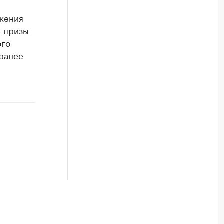
жения
а призы
ого
ранее