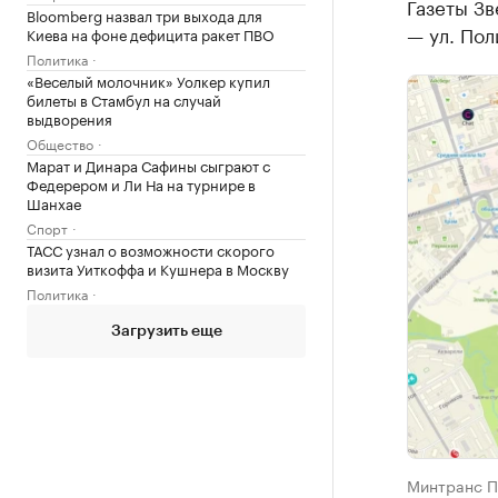
Газеты Зв
Bloomberg назвал три выхода для
— ул. Пол
Киева на фоне дефицита ракет ПВО
Политика
«Веселый молочник» Уолкер купил
билеты в Стамбул на случай
выдворения
Общество
Марат и Динара Сафины сыграют с
Федерером и Ли На на турнире в
Шанхае
Спорт
ТАСС узнал о возможности скорого
визита Уиткоффа и Кушнера в Москву
Политика
Загрузить еще
Минтранс П