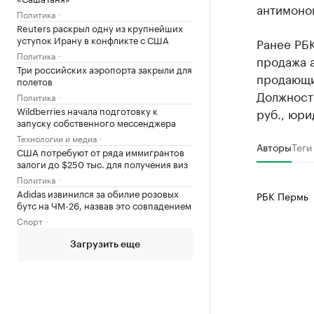
антимоно
Политика
Reuters раскрыл одну из крупнейших
уступок Ирану в конфликте с США
Ранее РБК
Политика
продажа 
Три российских аэропорта закрыли для
продающи
полетов
Должностн
Политика
Wildberries начала подготовку к
руб., юри
запуску собственного мессенджера
Технологии и медиа
Авторы
Теги
США потребуют от ряда иммигрантов
залоги до $250 тыс. для получения виз
Политика
Adidas извинился за обилие розовых
РБК Пермь
бутс на ЧМ-26, назвав это совпадением
Спорт
Загрузить еще