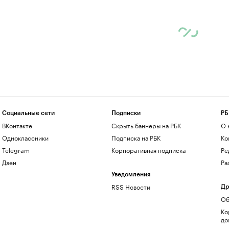
Социальные сети
Подписки
РБ
ВКонтакте
Скрыть баннеры на РБК
О 
Одноклассники
Подписка на РБК
Ко
Telegram
Корпоративная подписка
Ре
Дзен
Ра
Уведомления
RSS Новости
Др
Об
Ко
до