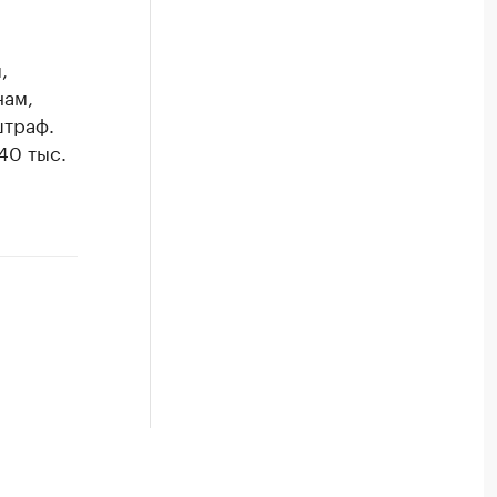
,
нам,
штраф.
40 тыс.