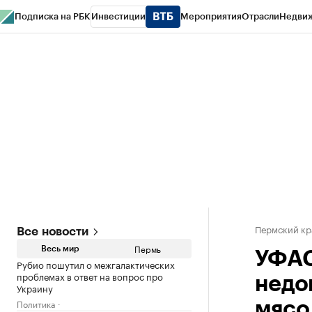
Подписка на РБК
Инвестиции
Мероприятия
Отрасли
Недви
РБК Курсы
РБК Life
Тренды
Визионеры
Национальные проекты
Горо
Спецпроекты СПб
Конференции СПб
Спецпроекты
Проверка конт
Пермский кр
Все новости
Пермь
Весь мир
УФАС
Рубио пошутил о межгалактических
проблемах в ответ на вопрос про
недо
Украину
Политика
мясо