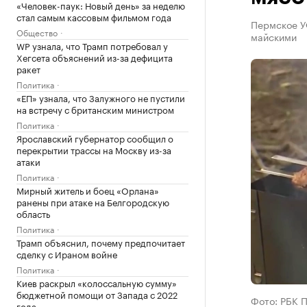
«Человек-паук: Новый день» за неделю
стал самым кассовым фильмом года
Пермское У
Общество
майскими
WP узнала, что Трамп потребовал у
Хегсета объяснений из-за дефицита
ракет
Политика
«ЕП» узнала, что Залужного не пустили
на встречу с британским министром
Политика
Ярославский губернатор сообщил о
перекрытии трассы на Москву из-за
атаки
Политика
Мирный житель и боец «Орлана»
ранены при атаке на Белгородскую
область
Политика
Трамп объяснил, почему предпочитает
сделку с Ираном войне
Политика
Киев раскрыл «колоссальную сумму»
бюджетной помощи от Запада с 2022
Фото: РБК 
года