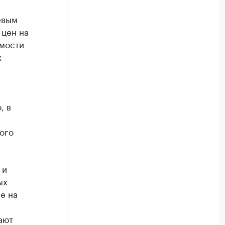
евым
цен на
имости
х
, в
ого
 и
ых
е на
ают