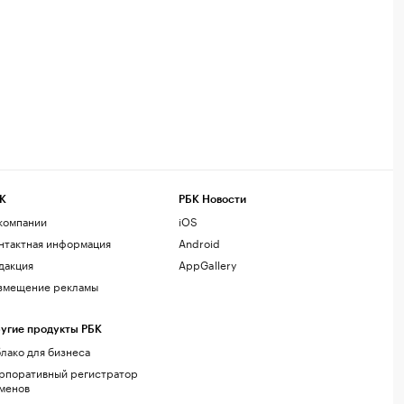
К
РБК Новости
компании
iOS
нтактная информация
Android
дакция
AppGallery
змещение рекламы
угие продукты РБК
лако для бизнеса
рпоративный регистратор
менов