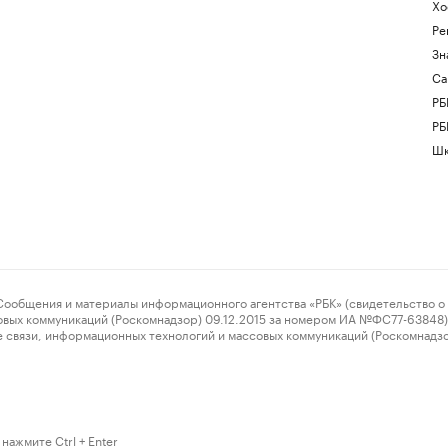
Хо
Ре
Зн
Са
РБ
РБ
Шк
ения и материалы информационного агентства «РБК» (свидетельство о 
овых коммуникаций (Роскомнадзор) 09.12.2015 за номером ИА №ФС77-63848) 
 связи, информационных технологий и массовых коммуникаций (Роскомнадз
нажмите Ctrl + Enter