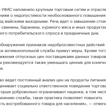
 УФАС напомнило крупным торговым сетям и отрасл
ниям о недопустимости необоснованного повышения 
ед майскими выходными. Речь идет о завышении сто
 свинины, баранины, куриного мяса и иных продукта
ого потребительского спроса в праздничные дни.
 обнаружения признаков недобросовестных действий
ки антимонопольной службы примут меры. Кроме того
нижения отпускных цен поставщиками данных товаров
м рекомендуется также уменьшать ценник для конечн
я.
о ведет постоянный анализ цен на продукты питания
ценивает социально ответственное поведение торгов
торые добровольно ограничивают наценки, в том числ
мнению службы, такая практика позволяет повысить
ть востребованного товара для населения», — отмеч