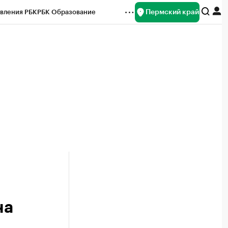
Пермский край
вления РБК
РБК Образование
редитные рейтинги
Франшизы
Газета
ок наличной валюты
на