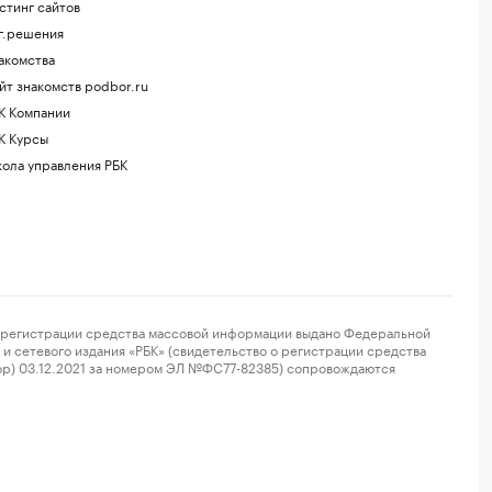
стинг сайтов
г.решения
акомства
йт знакомств podbor.ru
К Компании
К Курсы
ола управления РБК
регистрации средства массовой информации выдано Федеральной
и сетевого издания «РБК» (свидетельство о регистрации средства
ор) 03.12.2021 за номером ЭЛ №ФС77-82385) сопровождаются