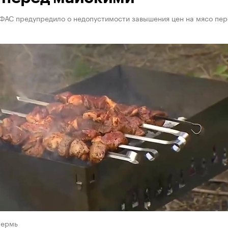
ФАС предупредило о недопустимости завышения цен на мясо пер
Пермь