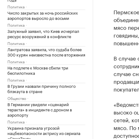
Политика
Пермское
Число закрытых за ночь российских
аэропортов выросло до восьми
объедине
Политика
мясо пер
Залужный заявил, что Киев исчерпал
говядины,
ресурс вооружений в конфликте
повышенн
Политика
Лантратова заявила, что судьба более
300 курян неизвестна после вторжения
В случае
Политика
сотрудни
На подлете к Москве сбили три
случае с
беспилотника
Политика
продавца
В Грузии назвали причину полного
покупател
блэкаута в стране
Общество
«Ведомств
В Германии увидели «сценарий
теракта» в инциденте с дроном в
высоко о
аэропорту
сетей, ко
Политика
мясо. По 
Украина признала угрозой
нацбезопасности актрису из сериала
доступнос
«СашаТаня»