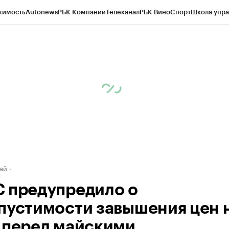
жимость
Autonews
РБК Компании
Телеканал
РБК Вино
Спорт
Школа упра
д
Стиль
Крипто
РБК Бизнес-среда
Дискуссионный клуб
Исследования
К
рагентов
Политика
Экономика
Бизнес
Технологии и медиа
Финансы
Рын
ай
 предупредило о
пустимости завышения цен 
 перед майскими