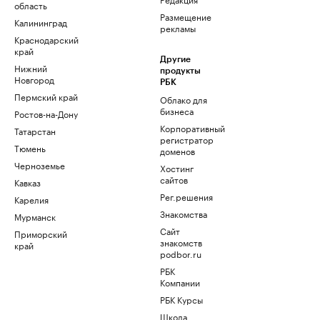
область
Размещение
Калининград
рекламы
Краснодарский
край
Другие
Нижний
продукты
Новгород
РБК
Пермский край
Облако для
бизнеса
Ростов-на-Дону
Корпоративный
Татарстан
регистратор
Тюмень
доменов
Черноземье
Хостинг
сайтов
Кавказ
Рег.решения
Карелия
Знакомства
Мурманск
Сайт
Приморский
знакомств
край
podbor.ru
РБК
Компании
РБК Курсы
Школа