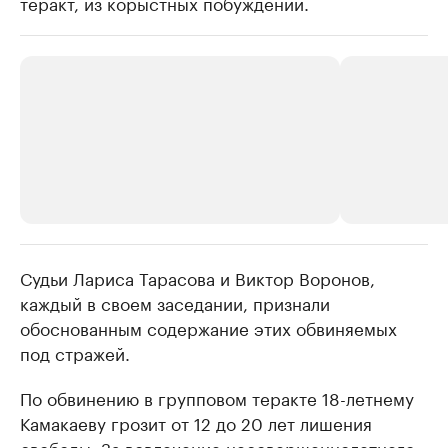
теракт, из корыстных побуждений.
Судьи Лариса Тарасова и Виктор Воронов,
РБК Компании
РБК Компании
каждый в своем заседании, признали
Крупнейшие производители и
Страховые к
обоснованным содержание этих обвиняемых
продавцы медийной продукции
присутствую
под стражей.
Ознакомьтесь с информацией в каталоге
Посмотрите в ката
По обвинению в групповом теракте 18-летнему
Камакаеву грозит от 12 до 20 лет лишения
свободы. За вовлечение несовершеннолетнего