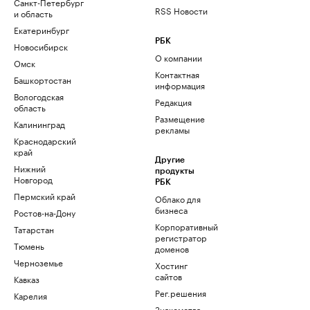
Санкт-Петербург
RSS Новости
и область
Екатеринбург
РБК
Новосибирск
О компании
Омск
Контактная
Башкортостан
информация
Вологодская
Редакция
область
Размещение
Калининград
рекламы
Краснодарский
край
Другие
Нижний
продукты
Новгород
РБК
Пермский край
Облако для
бизнеса
Ростов-на-Дону
Корпоративный
Татарстан
регистратор
Тюмень
доменов
Черноземье
Хостинг
сайтов
Кавказ
Рег.решения
Карелия
Знакомства