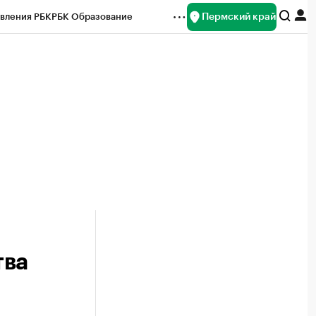
Пермский край
вления РБК
РБК Образование
редитные рейтинги
Франшизы
Газета
ок наличной валюты
тва