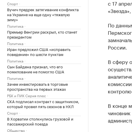
с 17 апре
Спорт
Вучич предрек затягивание конфликта
«Звезда»,
на Украине на еще одну «тяжелую
зиму»
По данны
Политика
Пермског
Премьер Венгрии раскрыл, кто станет
президентом
замначал
Политика
России.
Иран предложил США «исправить
поведение» по шести пунктам
В сферу о
Политика
Сын Байдена признал, что его
осуществ
помилование не помогло США
аналитич
Политика
комиссии
Зачем инвестировать в торговые
пространства на первых этажах
контролю
РБК и ПИК Серия плюс
СКА подписал контракт с защитником,
В конце 
который провел пять сезонов в НХЛ
чиновник 
Спорт
В Хорватии столкнулись грузовой и
админист
пассажирский поезда
Общество