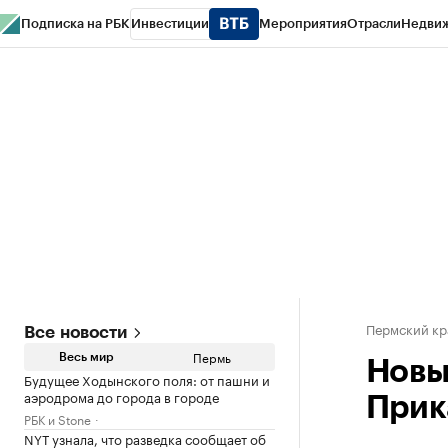
Подписка на РБК
Инвестиции
Мероприятия
Отрасли
Недви
РБК Курсы
РБК Life
Тренды
Визионеры
Национальные проекты
Горо
Спецпроекты СПб
Конференции СПб
Спецпроекты
Проверка конт
Пермский кр
Все новости
Пермь
Весь мир
Новы
Будущее Ходынского поля: от пашни и
аэродрома до города в городе
Прик
РБК и Stone
NYT узнала, что разведка сообщает об