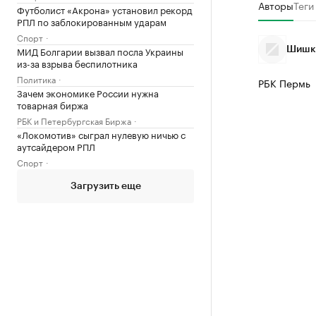
Авторы
Теги
Футболист «Акрона» установил рекорд
РПЛ по заблокированным ударам
Спорт
МИД Болгарии вызвал посла Украины
Шишки
из-за взрыва беспилотника
Политика
РБК Пермь
Зачем экономике России нужна
товарная биржа
РБК и Петербургская Биржа
«Локомотив» сыграл нулевую ничью с
аутсайдером РПЛ
Спорт
Загрузить еще