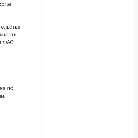
ортал
тельства
жность
й ФАС
ва по
и.