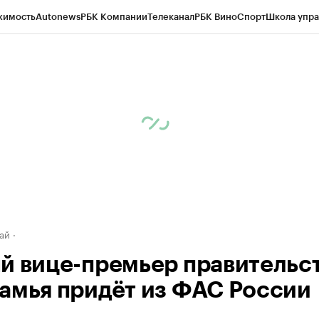
жимость
Autonews
РБК Компании
Телеканал
РБК Вино
Спорт
Школа упра
д
Стиль
Крипто
РБК Бизнес-среда
Дискуссионный клуб
Исследования
К
рагентов
Политика
Экономика
Бизнес
Технологии и медиа
Финансы
Рын
ай
й вице-премьер правительс
амья придёт из ФАС России