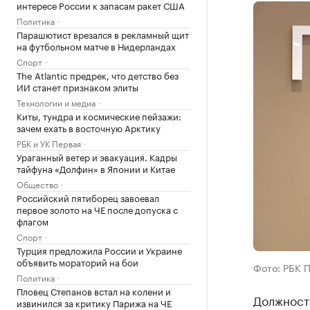
интересе России к запасам ракет США
Политика
Парашютист врезался в рекламный щит
на футбольном матче в Нидерландах
Спорт
The Atlantic предрек, что детство без
ИИ станет признаком элиты
Технологии и медиа
Киты, тундра и космические пейзажи:
зачем ехать в восточную Арктику
РБК и УК Первая
Ураганный ветер и эвакуация. Кадры
тайфуна «Долфин» в Японии и Китае
Общество
Российский пятиборец завоевал
первое золото на ЧЕ после допуска с
флагом
Спорт
Турция предложила России и Украине
объявить мораторий на бои
Фото: РБК 
Политика
Пловец Степанов встал на колени и
Должност
извинился за критику Парижа на ЧЕ