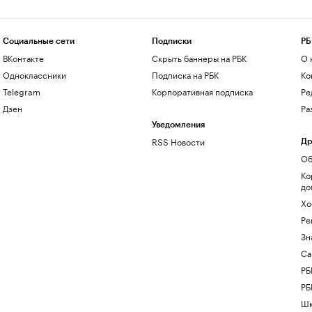
Социальные сети
Подписки
РБ
ВКонтакте
Скрыть баннеры на РБК
О 
Одноклассники
Подписка на РБК
Ко
Telegram
Корпоративная подписка
Ре
Дзен
Ра
Уведомления
RSS Новости
Др
Об
Ко
до
Хо
Ре
Зн
Са
РБ
РБ
Шк