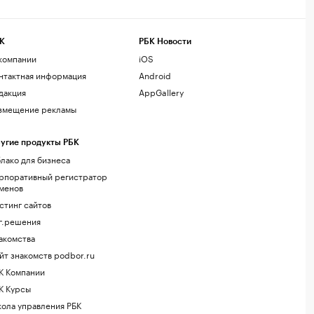
К
РБК Новости
компании
iOS
нтактная информация
Android
дакция
AppGallery
змещение рекламы
угие продукты РБК
лако для бизнеса
рпоративный регистратор
менов
стинг сайтов
г.решения
акомства
йт знакомств podbor.ru
К Компании
К Курсы
ола управления РБК