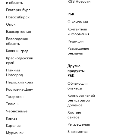
RSS Новости
и область
Екатеринбург
РБК
Новосибирск
О компании
Омск
Контактная
Башкортостан
информация
Вологодская
Редакция
область
Размещение
Калининград
рекламы
Краснодарский
край
Другие
Нижний
продукты
Новгород
РБК
Пермский край
Облако для
бизнеса
Ростов-на-Дону
Корпоративный
Татарстан
регистратор
Тюмень
доменов
Черноземье
Хостинг
сайтов
Кавказ
Рег.решения
Карелия
Знакомства
Мурманск