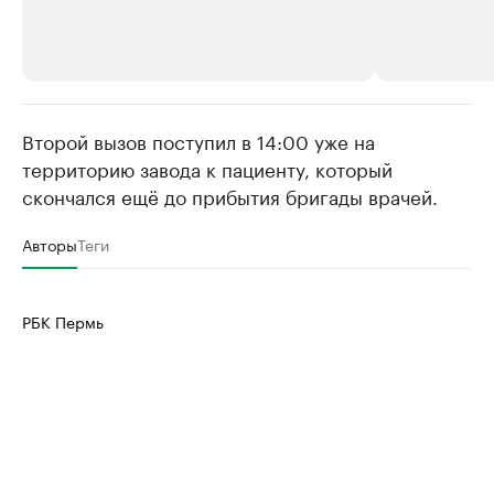
Второй вызов поступил в 14:00 уже на
РБК Компании
РБК Компании
территорию завода к пациенту, который
Крупнейшие производители и
Страховые к
скончался ещё до прибытия бригады врачей.
продавцы медийной продукции
присутствую
Ознакомьтесь с информацией в каталоге
Посмотрите в ката
Авторы
Теги
РБК Пермь