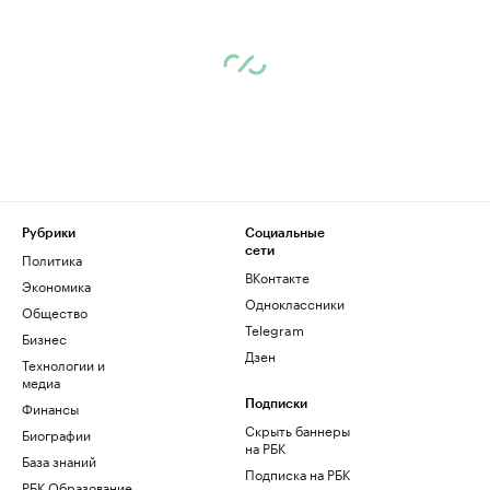
Рубрики
Социальные
сети
Политика
ВКонтакте
Экономика
Одноклассники
Общество
Telegram
Бизнес
Дзен
Технологии и
медиа
Финансы
Подписки
Скрыть баннеры
Биографии
на РБК
База знаний
Подписка на РБК
РБК Образование