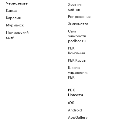
Черноземье
Хостинг
сайтов
Кавказ
Рег.решения
Карелия
Знакомства
Мурманск
Сайт
Приморский
знакомств
край
podbor.ru
РБК
Компании
РБК Курсы
Школа
управления
РБК
РБК
Новости
iOS
Android
AppGallery