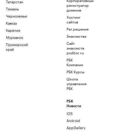
Корпоративный
Татарстан
регистратор
Тюмень
доменов
Черноземье
Хостинг
сайтов
Кавказ
Рег.решения
Карелия
Знакомства
Мурманск
Сайт
Приморский
знакомств
край
podbor.ru
РБК
Компании
РБК Курсы
Школа
управления
РБК
РБК
Новости
iOS
Android
AppGallery