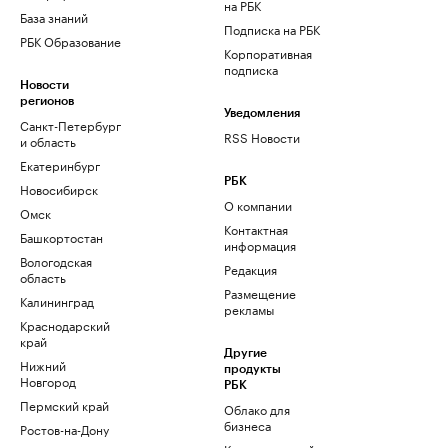
на РБК
База знаний
Подписка на РБК
РБК Образование
Корпоративная
подписка
Новости
регионов
Уведомления
Санкт-Петербург
RSS Новости
и область
Екатеринбург
РБК
Новосибирск
О компании
Омск
Контактная
Башкортостан
информация
Вологодская
Редакция
область
Размещение
Калининград
рекламы
Краснодарский
край
Другие
Нижний
продукты
Новгород
РБК
Пермский край
Облако для
бизнеса
Ростов-на-Дону