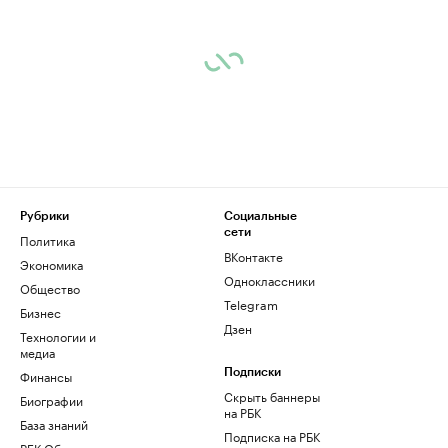
Рубрики
Социальные
сети
Политика
ВКонтакте
Экономика
Одноклассники
Общество
Telegram
Бизнес
Дзен
Технологии и
медиа
Финансы
Подписки
Скрыть баннеры
Биографии
на РБК
База знаний
Подписка на РБК
РБК Образование