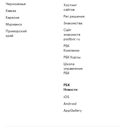
Черноземье
Хостинг
сайтов
Кавказ
Рег.решения
Карелия
Знакомства
Мурманск
Сайт
Приморский
знакомств
край
podbor.ru
РБК
Компании
РБК Курсы
Школа
управления
РБК
РБК
Новости
iOS
Android
AppGallery