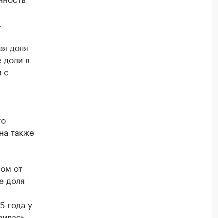
.
ая доля
 доли в
 с
го
на также
ом от
е доля
5 года у
зилась,