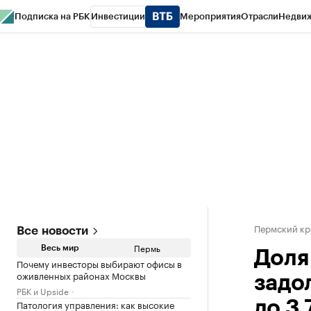
Подписка на РБК
Инвестиции
Мероприятия
Отрасли
Недви
РБК Курсы
РБК Life
Тренды
Визионеры
Национальные проекты
Горо
Спецпроекты СПб
Конференции СПб
Спецпроекты
Проверка конт
Пермский кр
Все новости
Пермь
Весь мир
Доля
Почему инвесторы выбирают офисы в
оживленных районах Москвы
задо
РБК и Upside
Патология управления: как высокие
до 3