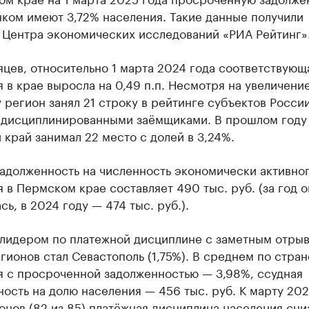
ком имеют 3,72% населения. Такие данные получили
 Центра экономических исследований «РИА Рейтинг»
яцев, относительно 1 марта 2024 года соответствующ
 в крае выросла на 0,49 п.п. Несмотря на увеличение
 регион занял 21 строку в рейтинге субъектов России
 дисциплинированными заёмщиками. В прошлом году
край занимал 22 место с долей в 3,24%.
задолженность на численность экономически активно
 в Пермском крае составляет 490 тыс. руб. (за год о
сь, в 2024 году — 474 тыс. руб.).
 лидером по платежной дисциплине с заметным отрыв
гионов стал Севастополь (1,75%). В среднем по стран
я с просроченной задолженностью — 3,98%, ссудная
ость на долю населения — 456 тыс. руб. К марту 202
нов (82 из 85) платёжная дисциплина населения сни