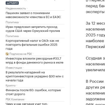
РАДИО
перед бан
Недвижимость
эксперты
Пашинян заявил о понимании
невозможности членства в ЕС и ЕАЭС
Политика
За 12 мес
Иран предложил запретить проход
населения
судов США через Ормузский пролив
2025 году
Политика
наиболее
Корпоративный налог в ОАЭ: как не
повторить фатальные ошибки 2025
Пермский 
года
Подписка на РБК
Ссудная 
Инвесторы вложили рекордные ₽33,7
млрд в фонды денежного рынка в июле
населения
Инвестиции
увеличила
В результате нападений на
криптоинвесторов украдено $30 млн с
начала года
В России
Крипто
других ре
Финансы после 60: ошибки, которые
населени
стоят дорого
задолженн
РБК Компании
Чему и как сегодня учат топ-
96% регио