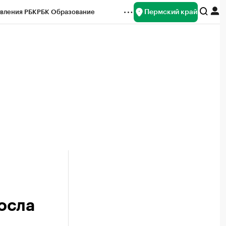
Пермский край
вления РБК
РБК Образование
редитные рейтинги
Франшизы
Газета
ок наличной валюты
осла