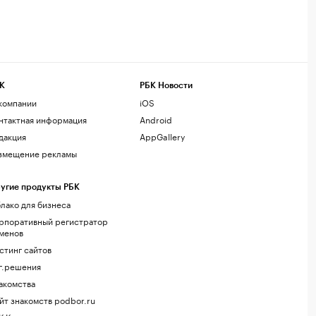
К
РБК Новости
компании
iOS
нтактная информация
Android
дакция
AppGallery
змещение рекламы
угие продукты РБК
лако для бизнеса
рпоративный регистратор
менов
стинг сайтов
г.решения
акомства
йт знакомств podbor.ru