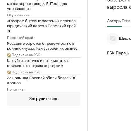
менеджеров: тренды EdTech для
выросла 
управленцев
Образование
Авторы
Теги
«Газпром бытовые системы» перенёс
юридический адрес в Пермский край
Пермский край
Шишки
Россияне борются с тревожностью в
конных клубах. Как устроен их бизнес
РБК Пермь
Подписка на РБК
Как уйти в отпуск и не вымотаться в
последнюю неделю перед ним
Подписка на РБК
За ночь над Россией сбили более 200
дронов
Политика
Загрузить еще