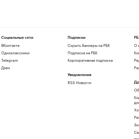
Социальные сети
Подписки
РБ
ВКонтакте
Скрыть баннеры на РБК
О 
Одноклассники
Подписка на РБК
Ко
Telegram
Корпоративная подписка
Ре
Дзен
Ра
Уведомления
RSS Новости
Др
Об
Ко
до
Хо
Ре
Зн
Са