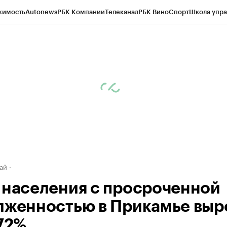
жимость
Autonews
РБК Компании
Телеканал
РБК Вино
Спорт
Школа упра
д
Стиль
Крипто
РБК Бизнес-среда
Дискуссионный клуб
Исследования
К
рагентов
Политика
Экономика
Бизнес
Технологии и медиа
Финансы
Рын
ай
 населения с просроченной
лженностью в Прикамье выр
,72%