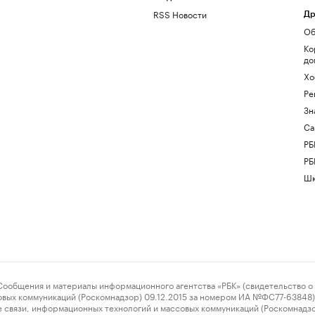
RSS Новости
Др
Об
Ко
до
Хо
Ре
Зн
Са
РБ
РБ
Шк
ения и материалы информационного агентства «РБК» (свидетельство о 
овых коммуникаций (Роскомнадзор) 09.12.2015 за номером ИА №ФС77-63848) 
 связи, информационных технологий и массовых коммуникаций (Роскомнадз