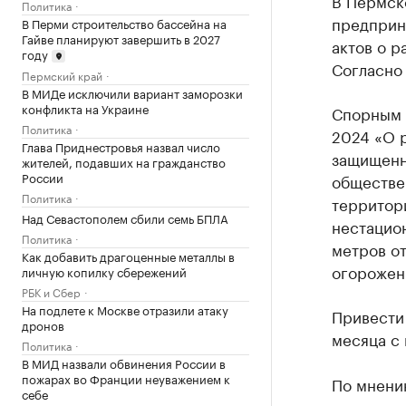
В Пермск
Политика
предприн
В Перми строительство бассейна на
Гайве планируют завершить в 2027
актов о 
году
Согласно 
Пермский край
В МИДе исключили вариант заморозки
конфликта на Украине
Спорным о
Политика
2024 «О 
Глава Приднестровья назвал число
защищенн
жителей, подавших на гражданство
России
обществе
Политика
территор
Над Севастополем сбили семь БПЛА
нестацио
Политика
метров о
Как добавить драгоценные металлы в
огорожен
личную копилку сбережений
РБК и Сбер
На подлете к Москве отразили атаку
Привести
дронов
месяца с 
Политика
В МИД назвали обвинения России в
пожарах во Франции неуважением к
По мнени
себе