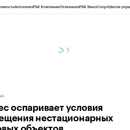
жимость
Autonews
РБК Компании
Телеканал
РБК Вино
Спорт
Школа упра
д
Стиль
Крипто
РБК Бизнес-среда
Дискуссионный клуб
Исследования
К
рагентов
Политика
Экономика
Бизнес
Технологии и медиа
Финансы
Рын
ай
ес оспаривает условия
ещения нестационарных
овых объектов