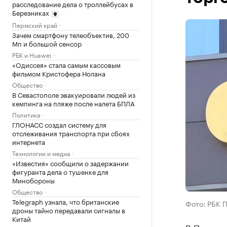
расследование дела о троллейбусах в
Березниках
Пермский край
Зачем смартфону телеобъектив, 200
Мп и большой сенсор
РБК и Huawei
«Одиссея» стала самым кассовым
фильмом Кристофера Нолана
Общество
В Севастополе эвакуировали людей из
кемпинга на пляже после налета БПЛА
Политика
ГЛОНАСС создал систему для
отслеживания транспорта при сбоях
интернета
Технологии и медиа
«Известия» сообщили о задержании
фигуранта дела о тушенке для
Минобороны
Общество
Telegraph узнала, что британские
Фото: РБК 
дроны тайно передавали сигналы в
Китай