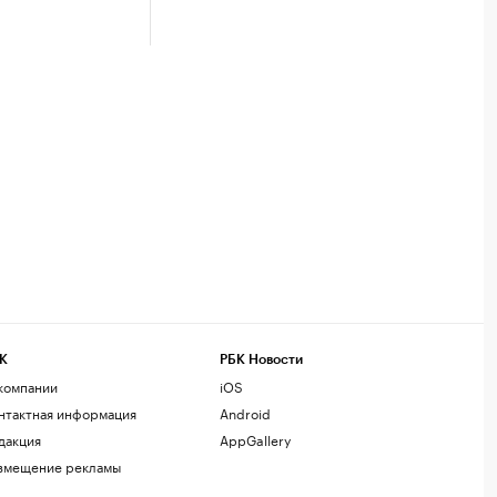
К
РБК Новости
компании
iOS
нтактная информация
Android
дакция
AppGallery
змещение рекламы