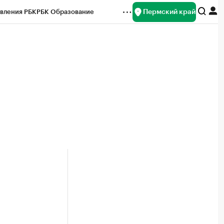
Пермский край
вления РБК
РБК Образование
редитные рейтинги
Франшизы
Газета
ок наличной валюты