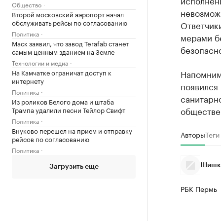
исполнен
Общество
невозмож
Второй московский аэропорт начал
обслуживать рейсы по согласованию
Ответчик
Политика
мерами б
Маск заявил, что завод Terafab станет
безопасн
самым ценным зданием на Земле
Технологии и медиа
Напомним,
На Камчатке ограничат доступ к
интернету
появился
Политика
санитарн
Из роликов Белого дома и штаба
обществе
Трампа удалили песни Тейлор Свифт
Политика
Внуково перешел на прием и отправку
Авторы
Теги
рейсов по согласованию
Политика
Шишки
Загрузить еще
РБК Пермь