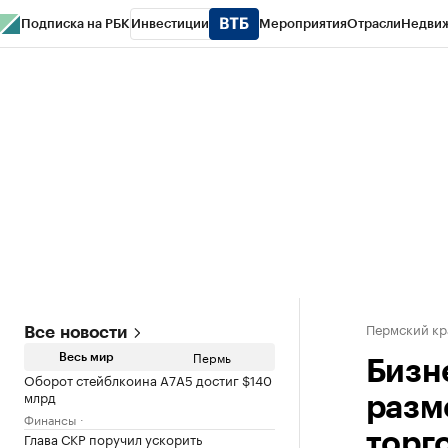
Подписка на РБК
Инвестиции
Мероприятия
Отрасли
Недви
РБК Курсы
РБК Life
Тренды
Визионеры
Национальные проекты
Горо
Спецпроекты СПб
Конференции СПб
Спецпроекты
Проверка конт
Пермский кр
Все новости
Пермь
Весь мир
Бизн
Оборот стейблкоина А7А5 достиг $140
млрд
разм
Финансы
Глава СКР поручил ускорить
торг