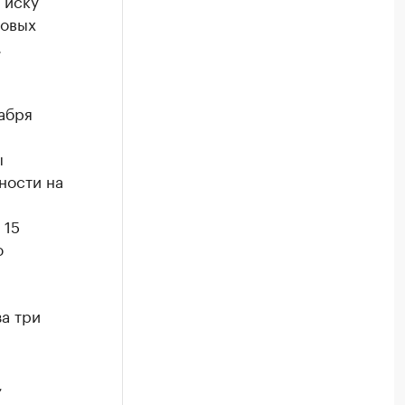
 иску
вовых
.
абря
ы
ности на
 15
ю
а три
,