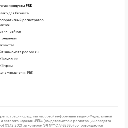
угие продукты РБК
лако для бизнеса
рпоративный регистратор
менов
стинг сайтов
г.решения
акомства
йт знакомств podbor.ru
К Компании
К Курсы
ола управления РБК
регистрации средства массовой информации выдано Федеральной
и сетевого издания «РБК» (свидетельство о регистрации средства
ор) 03.12.2021 за номером ЭЛ №ФС77-82385) сопровождаются