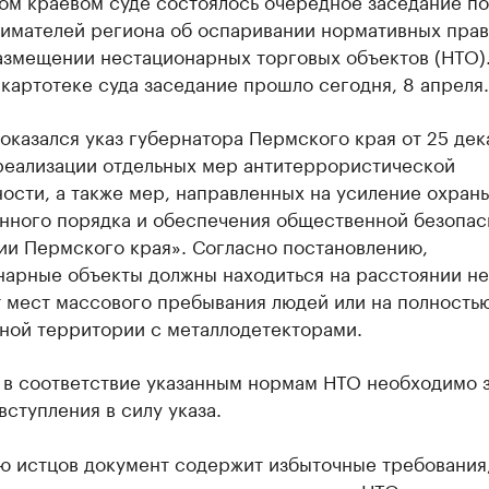
ом краевом суде состоялось очередное заседание по
имателей региона об оспаривании нормативных пра
размещении нестационарных торговых объектов (НТО)
картотеке суда заседание прошло сегодня, 8 апреля.
казался указ губернатора Пермского края от 25 дек
реализации отдельных мер антитеррористической
ости, а также мер, направленных на усиление охран
нного порядка и обеспечения общественной безопас
ии Пермского края». Согласно постановлению,
нарные объекты должны находиться на расстоянии не
т мест массового пребывания людей или на полность
ной территории с металлодетекторами.
 в соответствие указанным нормам НТО необходимо з
вступления в силу указа.
ю истцов документ содержит избыточные требования