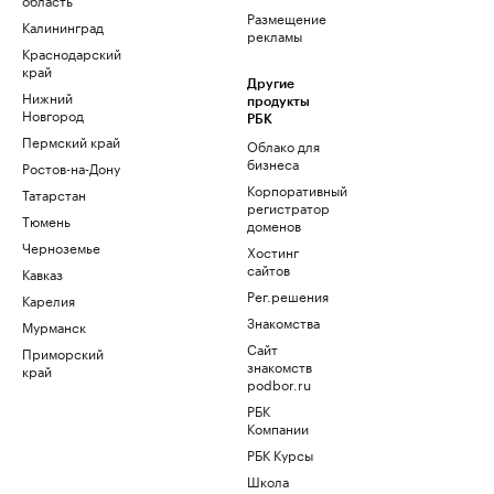
Размещение
Калининград
рекламы
Краснодарский
край
Другие
Нижний
продукты
Новгород
РБК
Пермский край
Облако для
бизнеса
Ростов-на-Дону
Корпоративный
Татарстан
регистратор
Тюмень
доменов
Черноземье
Хостинг
сайтов
Кавказ
Рег.решения
Карелия
Знакомства
Мурманск
Сайт
Приморский
знакомств
край
podbor.ru
РБК
Компании
РБК Курсы
Школа