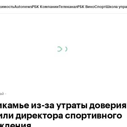
жимость
Autonews
РБК Компании
Телеканал
РБК Вино
Спорт
Школа упра
д
Стиль
Крипто
РБК Бизнес-среда
Дискуссионный клуб
Исследования
К
рагентов
Политика
Экономика
Бизнес
Технологии и медиа
Финансы
Рын
ай
икамье из-за утраты доверия
или директора спортивного
ждения