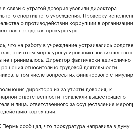
 в связи с утратой доверия уволили директора
льного спортивного учреждения. Проверку исполнен
ельства о противодействии коррупции в организации
естная городская прокуратура.
ь, что на работу в учреждение устраивались родств
теля, при этом мер к урегулированию возникшего ко
в не принималось. Директор фактически единолично
 решения относительно трудовой деятельности
иков, в том числе вопросы их финансового стимулир
ольнения директора из-за утраты доверия, к
нарной ответственности привлекли вышестоящего
еля и лица, ответственного за осуществление мероп
водействию коррупции.
 Пермь сообщал, что прокуратура направила в думу
ого округа представление о досрочном прекращении