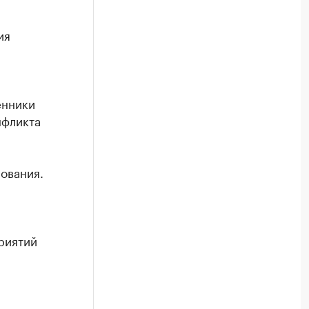
ия
енники
нфликта
ования.
риятий