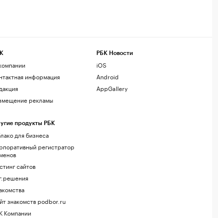
К
РБК Новости
компании
iOS
нтактная информация
Android
дакция
AppGallery
змещение рекламы
угие продукты РБК
лако для бизнеса
рпоративный регистратор
менов
стинг сайтов
г.решения
акомства
йт знакомств podbor.ru
К Компании