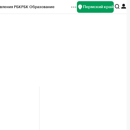
Пермский край
вления РБК
РБК Образование
редитные рейтинги
Франшизы
Газета
ок наличной валюты