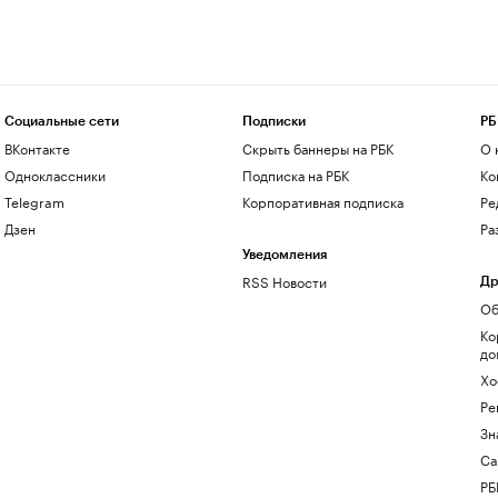
Социальные сети
Подписки
РБ
ВКонтакте
Скрыть баннеры на РБК
О 
Одноклассники
Подписка на РБК
Ко
Telegram
Корпоративная подписка
Ре
Дзен
Ра
Уведомления
RSS Новости
Др
Об
Ко
до
Хо
Ре
Зн
Са
РБ