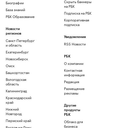
Скрыть баннеры
Биографии
на РБК
База знаний
Подписка на РБК
РБК Образование
Корпоративная
подписка
Новости
регионов
Уведомления
Санкт-Петербург
RSS Новости
и область
Екатеринбург
РБК
Новосибирск
О компании
Омск
Контактная
Башкортостан
информация
Вологодская
Редакция
область
Размещение
Калининград
рекламы
Краснодарский
край
Другие
Нижний
продукты
Новгород
РБК
Пермский край
Облако для
бизнеса
Ростов-на-Дону