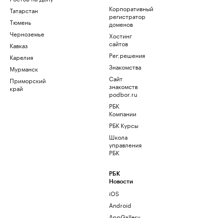
Корпоративный
Татарстан
регистратор
Тюмень
доменов
Черноземье
Хостинг
сайтов
Кавказ
Рег.решения
Карелия
Знакомства
Мурманск
Сайт
Приморский
знакомств
край
podbor.ru
РБК
Компании
РБК Курсы
Школа
управления
РБК
РБК
Новости
iOS
Android
AppGallery